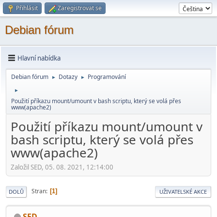
Přihlásit
Zaregistrovat se
Debian fórum
Hlavní nabídka
Debian fórum
Dotazy
Programování
►
►
►
Použití příkazu mount/umount v bash scriptu, který se volá přes
www(apache2)
Použití příkazu mount/umount v
bash scriptu, který se volá přes
www(apache2)
Založil SED, 05. 08. 2021, 12:14:00
Stran
1
DOLŮ
UŽIVATELSKÉ AKCE
SED