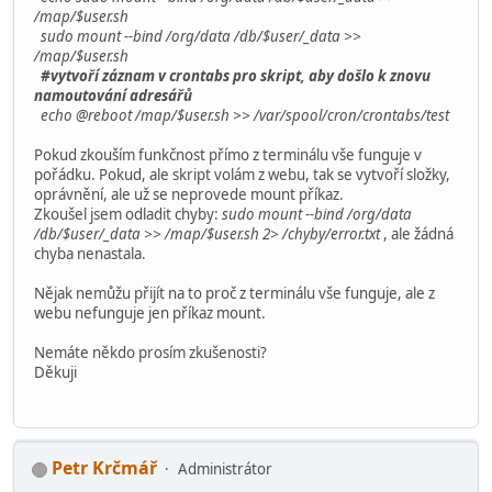
/map/$user.sh
sudo mount --bind /org/data /db/$user/_data >>
/map/$user.sh
#vytvoří záznam v crontabs pro skript, aby došlo k znovu
namoutování adresářů
echo @reboot /map/$user.sh >> /var/spool/cron/crontabs/test
Pokud zkouším funkčnost přímo z terminálu vše funguje v
pořádku. Pokud, ale skript volám z webu, tak se vytvoří složky,
oprávnění, ale už se neprovede mount příkaz.
Zkoušel jsem odladit chyby:
sudo mount --bind /org/data
/db/$user/_data >> /map/$user.sh 2> /chyby/error.txt
, ale žádná
chyba nenastala.
Nějak nemůžu přijít na to proč z terminálu vše funguje, ale z
webu nefunguje jen příkaz mount.
Nemáte někdo prosím zkušenosti?
Děkuji
Petr Krčmář
Administrátor