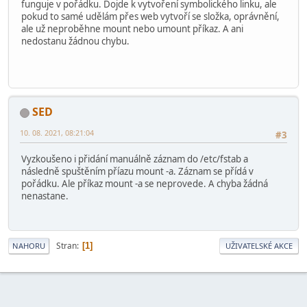
funguje v pořádku. Dojde k vytvoření symbolického linku, ale
pokud to samé udělám přes web vytvoří se složka, oprávnění,
ale už neproběhne mount nebo umount příkaz. A ani
nedostanu žádnou chybu.
SED
10. 08. 2021, 08:21:04
#3
Vyzkoušeno i přidání manuálně záznam do /etc/fstab a
následně spuštěním příazu mount -a. Záznam se přídá v
pořádku. Ale příkaz mount -a se neprovede. A chyba žádná
nenastane.
Stran
1
NAHORU
UŽIVATELSKÉ AKCE