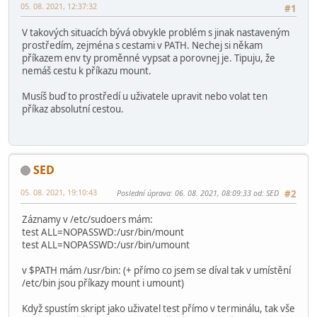
05. 08. 2021, 12:37:32
#1
V takových situacích bývá obvykle problém s jinak nastaveným
prostředím, zejména s cestami v PATH. Nechej si někam
příkazem env ty proměnné vypsat a porovnej je. Tipuju, že
nemáš cestu k příkazu mount.
Musíš buď to prostředí u uživatele upravit nebo volat ten
příkaz absolutní cestou.
SED
05. 08. 2021, 19:10:43
Poslední úprava
: 06. 08. 2021, 08:09:33 od: SED
#2
Záznamy v /etc/sudoers mám:
test ALL=NOPASSWD:/usr/bin/mount
test ALL=NOPASSWD:/usr/bin/umount
v $PATH mám /usr/bin: (+ přímo co jsem se díval tak v umístění
/etc/bin jsou příkazy mount i umount)
Když spustím skript jako uživatel test přímo v terminálu, tak vše