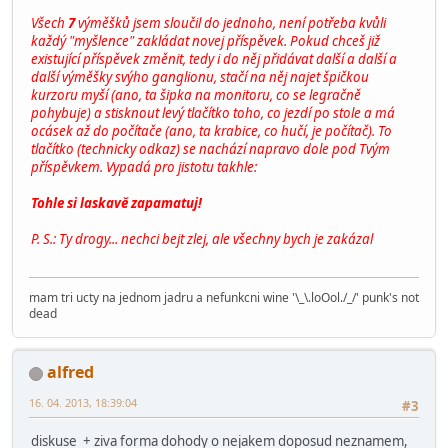
Všech
7
výměšků jsem sloučil do jednoho, není potřeba kvůli
každý "myšlence" zakládat novej příspěvek. Pokud chceš již
existující příspěvek změnit, tedy i do něj přidávat další a další a
další výměšky svýho ganglionu, stačí na něj najet špičkou
kurzoru myší (ano, ta šipka na monitoru, co se legračně
pohybuje) a stisknout levý tlačítko toho, co jezdí po stole a má
ocásek až do počítače (ano, ta krabice, co hučí, je počítač). To
tlačítko (technicky odkaz) se nachází napravo dole pod Tvým
příspěvkem. Vypadá pro jistotu takhle:
Tohle si laskavě zapamatuj!
P. S.: Ty drogy... nechci bejt zlej, ale všechny bych je zakázal
mam tri ucty na jednom jadru a nefunkcni wine '\_\.loOol./_/' punk's not
dead
alfred
16. 04. 2013, 18:39:04
#3
diskuse + ziva forma dohody o nejakem doposud neznamem,