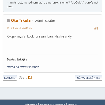
mam tri ucty na jednom jadru a nefunkcni wine '\_\.loOol./_/' punk's not
dead
Ota Trkola
Administrátor
16. 04. 2013, 20:36:39
#8
OK jak myslíš. Lock, přesun, ban. Nashle jindy.
Debian Sid Xfce
Návod na Netinst instalaci
Stran
1
NAHORU
UŽIVATELSKÉ AKCE
|
|
Nápověda
Podmínky a pravidla
Nahoru ▲