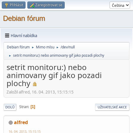
Přihlásit
Zaregistrovat se
Debian fórum
Hlavní nabídka
Debian fórum
Mimo mí­su
/dev/null
►
►
setrit monitoru:) nebo animovany gif jako pozadi plochy
►
setrit monitoru:) nebo
animovany gif jako pozadi
plochy
Založil alfred, 16. 04. 2013, 15:15:15
Stran
1
DOLŮ
UŽIVATELSKÉ AKCE
alfred
16. 04. 2013, 15:15:15