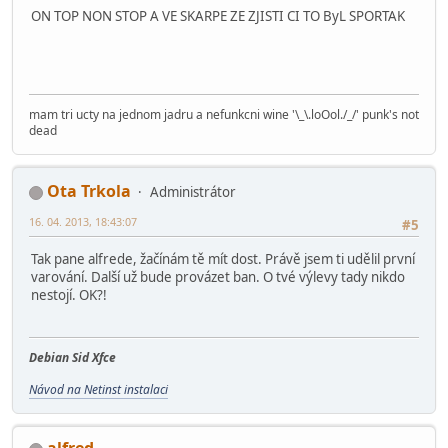
ON TOP NON STOP A VE SKARPE ZE ZJISTI CI TO ByL SPORTAK
mam tri ucty na jednom jadru a nefunkcni wine '\_\.loOol./_/' punk's not
dead
Ota Trkola
Administrátor
16. 04. 2013, 18:43:07
#5
Tak pane alfrede, žačínám tě mít dost. Právě jsem ti udělil první
varování. Další už bude provázet ban. O tvé výlevy tady nikdo
nestojí. OK?!
Debian Sid Xfce
Návod na Netinst instalaci