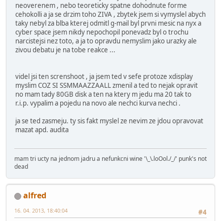
neoverenem , nebo teoreticky spatne dohodnute forme
cehokolli a ja se drzim toho ZIVA , zbytek jsem si vymyslel abych
taky nebyl za blba kterej odmitl g-mail byl prvni mesic na nyx a
cyber space jsem nikdy nepochopil ponevadz byl o trochu
narcistejsi nez toto, a ja to opravdu nemyslim jako urazky ale
zivou debatu je na tobe reakce ...
videl jsi ten screnshoot , ja jsem ted v sefe protoze xdisplay
myslim COZ SI SSMMAAZZAALL zmenil a ted to nejak opravit
no mam tady 80GB disk a ten na ktery m jedu ma 20 tak to
r.i.p. vypalim a pojedu na novo ale nechci kurva nechci .
ja se ted zasmeju. ty sis fakt myslel ze nevim ze jdou opravovat
mazat apd. audita
mam tri ucty na jednom jadru a nefunkcni wine '\_\.loOol./_/' punk's not
dead
alfred
16. 04. 2013, 18:40:04
#4