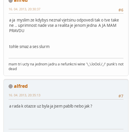
alfred
16. 04. 2013, 20:30:37
#6
a ja myslim ze kdybys neznal vjetsinu odpovedi tak o tve take
ne .. uprimnost nade vse a realita je jenom jedna A JA MAM
PRAVDU
tohle smaz a ses slurm
mam tri ucty na jednom jadru a nefunkcni wine '\_\.loOol./_/' punk's not
dead
alfred
16. 04. 2013, 20:35:13
#7
a rada k otazce uz byla ja jsem pablb nebo jak ?