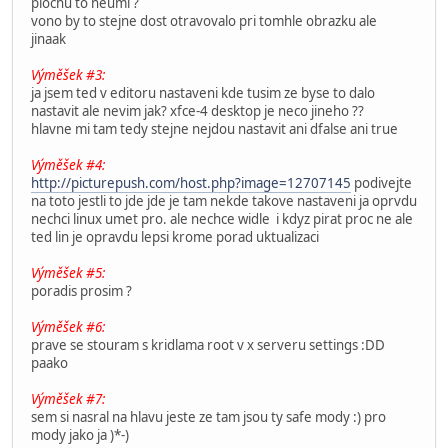
plochu to neumi ?
vono by to stejne dost otravovalo pri tomhle obrazku ale
jinaak
Výměšek #3:
ja jsem ted v editoru nastaveni kde tusim ze byse to dalo
nastavit ale nevim jak? xfce-4 desktop je neco jineho ??
hlavne mi tam tedy stejne nejdou nastavit ani dfalse ani true
Výměšek #4:
http://picturepush.com/host.php?image=12707145
podivejte
na toto jestli to jde jde je tam nekde takove nastaveni ja oprvdu
nechci linux umet pro. ale nechce widle i kdyz pirat proc ne ale
ted lin je opravdu lepsi krome porad uktualizaci
Výměšek #5:
poradis prosim ?
Výměšek #6:
prave se stouram s kridlama root v x serveru settings :DD
paako
Výměšek #7:
sem si nasral na hlavu jeste ze tam jsou ty safe mody :) pro
mody jako ja )*-)