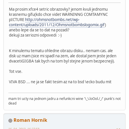
Ma prosim xfce4 setric obrazovky? jenom kvuli jednomu
krasnemu gifu(kdo chce videt WARNINNG COMTAMYNC
pICTURE
http://ohmsnotbombs.net/wp-
content/uploads/2011/12/Ohmsnotbombslogomix.gif
)
anebo lepe da se to dat na pozadi?
dekuji za seriozni odpovedi :-)
K minulemu tematu ohledne obrazu disku.. nemam cas. ale
disk uz mam (sice mi spadl na zem, ale dostal jsem jeste jeden
dvacetiGIGBA tak bych na tom byl stejne jenom bezpecneji).
Tot vse.
VIVA BSD ... ne ja se fakt tesim az na to bsd \ecko budu mit
mam tri ucty na jednom jadru a nefunkcni wine '\_\.loOol./_/' punk's not
dead
Roman Horník
16. 04. 2013, 16:27:58