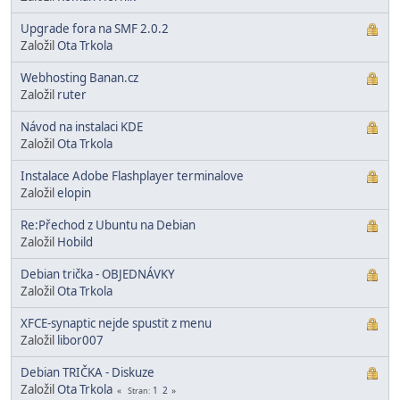
Upgrade fora na SMF 2.0.2
Založil
Ota Trkola
Webhosting Banan.cz
Založil
ruter
Návod na instalaci KDE
Založil
Ota Trkola
Instalace Adobe Flashplayer terminalove
Založil
elopin
Re:Přechod z Ubuntu na Debian
Založil
Hobild
Debian trička - OBJEDNÁVKY
Založil
Ota Trkola
XFCE-synaptic nejde spustit z menu
Založil
libor007
Debian TRIČKA - Diskuze
Založil
Ota Trkola
1
2
Stran