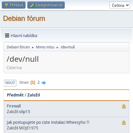
Přihlásit
Zaregistrovat se
Debian fórum
Hlavní nabídka
Debian fórum
Mimo mí­su
/dev/null
►
►
/dev/null
Cisterna
2
Stran
1
DOLŮ
Předmět
/
Založil
Firewall
Založil
olip15
Jak postupujete po ciste instalaci Wheezyho ?!
Založil MOJE1975