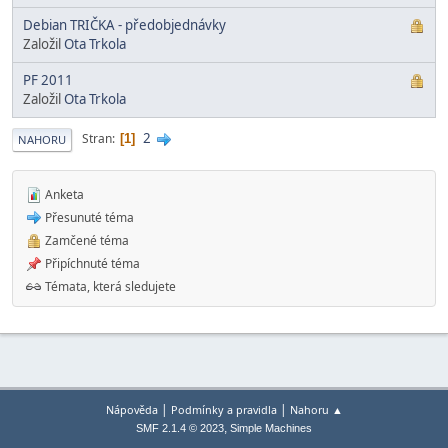
Debian TRIČKA - předobjednávky
Založil
Ota Trkola
PF 2011
Založil
Ota Trkola
2
Stran
1
NAHORU
Anketa
Přesunuté téma
Zamčené téma
Připíchnuté téma
Témata, která sledujete
|
|
Nápověda
Podmínky a pravidla
Nahoru ▲
,
SMF 2.1.4 © 2023
Simple Machines