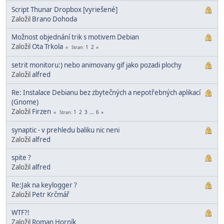
Script Thunar Dropbox [vyriešené]
Založil
Brano Dohoda
Možnost objednání trik s motivem Debian
Založil
Ota Trkola
1
2
Stran
setrit monitoru:) nebo animovany gif jako pozadi plochy
Založil
alfred
Re: Instalace Debianu bez zbytečných a nepotřebných aplikací
(Gnome)
Založil
Firzen
1
2
3
...
6
Stran
synaptic - v prehledu baliku nic neni
Založil
alfred
spite ?
Založil
alfred
Re:Jak na keylogger ?
Založil
Petr Krčmář
WTF?!
Založil
Roman Horník