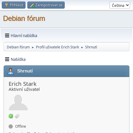
Přihlásit
Zaregistrovat se
Debian fórum
Hlavní nabídka
Debian fórum
Profil uživatele Erich Stark
Shrnutí
►
►
Nabídka
Shrnutí
Erich Stark
Aktivní­ uživatel
Offline