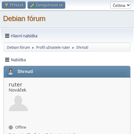
Přihlásit
Zaregistrovat se
Debian fórum
Hlavní nabídka
Debian fórum
Profil uživatele ruter
Shrnutí
►
►
Nabídka
Shrnutí
ruter
Nováček
Offline