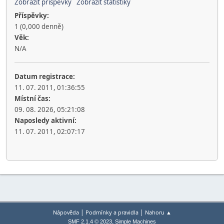
Zobrazit příspěvky
Zobrazit statistiky
Příspěvky:
1 (0,000 denně)
Věk:
N/A
Datum registrace:
11. 07. 2011, 01:36:55
Místní čas:
09. 08. 2026, 05:21:08
Naposledy aktivní:
11. 07. 2011, 02:07:17
|
|
Nápověda
Podmínky a pravidla
Nahoru ▲
,
SMF 2.1.4 © 2023
Simple Machines