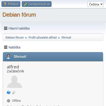
Přihlásit
Zaregistrovat se
Debian fórum
Hlavní nabídka
Debian fórum
Profil uživatele alfred
Shrnutí
►
►
Nabídka
Shrnutí
alfred
Začátečník
Offline