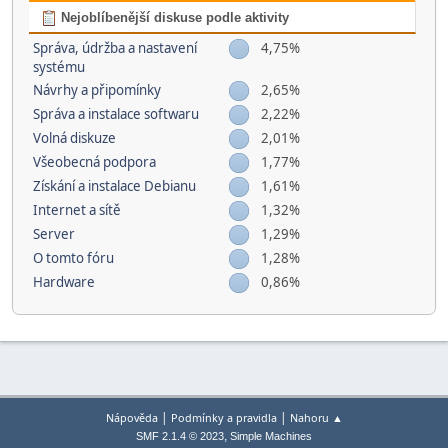
Nejoblíbenější diskuse podle aktivity
Správa, údržba a nastavení
4,75%
systému
Návrhy a připomínky
2,65%
Správa a instalace softwaru
2,22%
Volná diskuze
2,01%
Všeobecná podpora
1,77%
Získání a instalace Debianu
1,61%
Internet a sítě
1,32%
Server
1,29%
O tomto fóru
1,28%
Hardware
0,86%
|
|
Nápověda
Podmínky a pravidla
Nahoru ▲
,
SMF 2.1.4 © 2023
Simple Machines