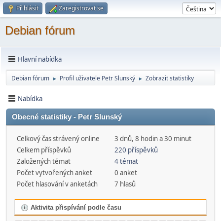
Přihlásit
Zaregistrovat se
Debian fórum
Hlavní nabídka
Debian fórum
Profil uživatele Petr Slunský
Zobrazit statistiky
►
►
Nabídka
Obecné statistiky - Petr Slunský
Celkový čas strávený online
3 dnů, 8 hodin a 30 minut
Celkem příspěvků
220 příspěvků
Založených témat
4 témat
Počet vytvořených anket
0 anket
Počet hlasování v anketách
7 hlasů
Aktivita přispívání podle času