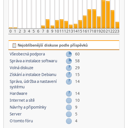
0
1
2
3
4
5
6
7
8
9
10
11
12
13
14
15
16
17
18
19
20
21
22
23
Nejoblíbenější diskuse podle příspěvků
Všeobecná podpora
60
Správa a instalace softwaru
58
Volná diskuze
29
Získání a instalace Debianu
15
Správa, údržba a nastavení
14
systému
Hardware
14
Internet a sítě
10
Návrhy a připomínky
9
Server
5
O tomto fóru
4