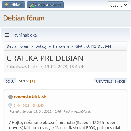
Přihlásit
Zaregistrovat se
Debian fórum
Hlavní nabídka
Debian fórum
Dotazy
Hardware
GRAFIKA PRE DEBIAN
►
►
►
GRAFIKA PRE DEBIAN
Založil www.biblik.sk, 19. 04. 2023, 13:45:40
Stran
1
DOLŮ
UŽIVATELSKÉ AKCE
www.biblik.sk
19. 04. 2023, 13:45:40
Poslední úprava
: 19. 04. 2023, 13:46:47 od: www.biblik.sk
AHoJte, riešili sme občasné mrznutie (Radeon R7 265 - open
drivers) Kôli tomu sa vyskúšal preflashovať BIOS, potom sa dal