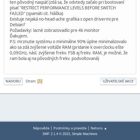
ten pôvodný naspäť (zdá sa, že odvtedy začalo pri bootovaní
písať "RESTRICT PERFORMANCE LEVELS BEFORE SWITCH
FAILED" (spamäti cit. hláška)
Existuje nejaká no-head-ache grafika s open drivermi pre
Debian?
Požiadavky: lacné zobrazovadlo pre 4k monitor
Ďakujem.
P.S: mrznutie systému o minimálne 90% úplne minimalizovalo
ako sa zdá zvýšenie voltáže RAM (pridanie k overclocku ešte
0,09GHz, násl. zvýšenie frekv. FSB aj frekv. RAM, je možné, že
ram bola aj na pôvodných frekv. podvoltovaná)
Stran
1
NAHORU
UŽIVATELSKÉ AKCE
|
|
Nápověda
Podmínky a pravidla
Nahoru ▲
,
SMF 2.1.4 © 2023
Simple Machines