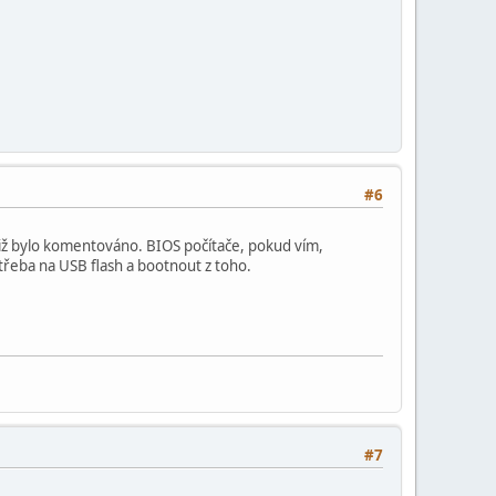
#6
 již bylo komentováno. BIOS počítače, pokud vím,
 třeba na USB flash a bootnout z toho.
#7