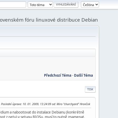
slovenském fóru linuxové distribuce Debian
Předchozí Téma
-
Další Téma
TISK
Poslední úprava
: 10. 01. 2009, 13:24:09 od: Miro "churchyard" Hrončok
t médium a nabootovat do instalace Debianu (konkrétně
boot z netu) v setupu BIOSu, musí to nutně znamenat,