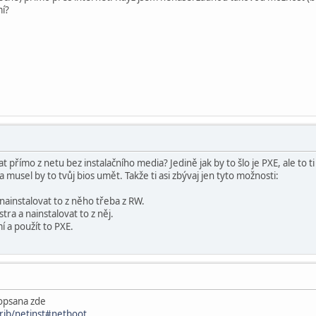
í?
at přímo z netu bez instalačního media? Jedině jak by to šlo je PXE, ale to t
musel by to tvůj bios umět. Takže ti asi zbývaj jen tyto možnosti:
nainstalovat to z něho třeba z RW.
stra a nainstalovat to z něj.
mí a použít to PXE.
popsana zde
rib/netinst#netboot