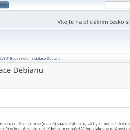
t se
Vítejte na oficiálním česko-
LVED] Boot z netu - instalace Debianu
lace Debianu
Debian, nejdříve jsem se (marně) snažil přijít na to, jak bych mohl ušetři
obecně) přímo přes internet. Když jsem nenašel žádnou takovou možnost (