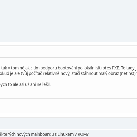
 tak v tom nějak cítím podporu bootování po lokální síti přes PXE. To tady
ud je ale tvůj počítač relativně nový, stačí stáhnout malý obraz (netinst)
ch to ale asi už ani neřešil.
 některých nových mainboardu s Linuxem v ROM?