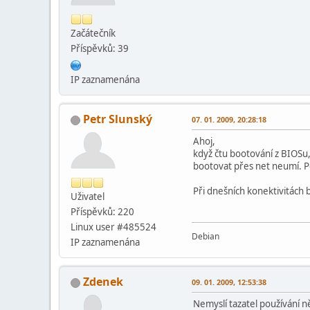
Začátečník
Příspěvků: 39
IP zaznamenána
Petr Slunský
07. 01. 2009, 20:28:18
Ahoj,
když čtu bootování z BIOSu,
bootovat přes net neumí. Pok
Při dnešních konektivitách by
Uživatel
Příspěvků: 220
Linux user #485524
Debian
IP zaznamenána
Zdenek
09. 01. 2009, 12:53:38
Nemyslí tazatel používání