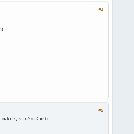
#4
n)
#5
Jinak díky za jiné možnosti.