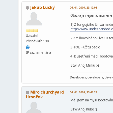
Jakub Lucký
06. 01. 2009, 23:12:01
Otázka je nejasná, nicméně 
1) Z fungujícího Unixu na di
http://www.underhanded.o
Uživatel
2)Z z libovolného LiveCD t
Příspěvků: 198
3) PXE - už tu padlo
IP zaznamenána
4) k ušetření médií bootova
Btw: Ahoj Mirku :-)
Developers, developers, devel
Miro churchyard
06. 01. 2009, 23:46:28
Hrončok
Měl jsem na mysli bootování 
BTW Ahoj Kubo ;)