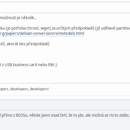
možností je několik...
sku (je potřeba chroot, wget) za určitých předpokladů (již udělané partitio
rg/papers/debian-conversion/remotedeb.html
otéž, akorát bez předpokladů
t z USB business card nebo RW ;)
opers, developers, developers!
přímo z BIOSu, někde jsem snad četl, že to jde, ale možná se mi to zdálo. 