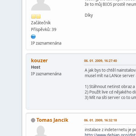
že to můj BIOS prostě neum
Díky
Začátečník
Příspěvků: 39
IP zaznamenána
kouzer
06. 01. 2009, 16:27:40
Host
A jak bys to chtěl nainstalov
IP zaznamenána
musel mít na LANce server a 
1) Stáhnout netinst obraz a 
2) Použít live cd nějakého di
3) Mít na síti server co to u
Tomas Jancik
06. 01. 2009, 16:32:18
instalace z indeternetu je 
http://www.debian.org/dist