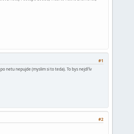
#1
i po netu nepujde (myslim si to teda). To bys nejdřív
#2