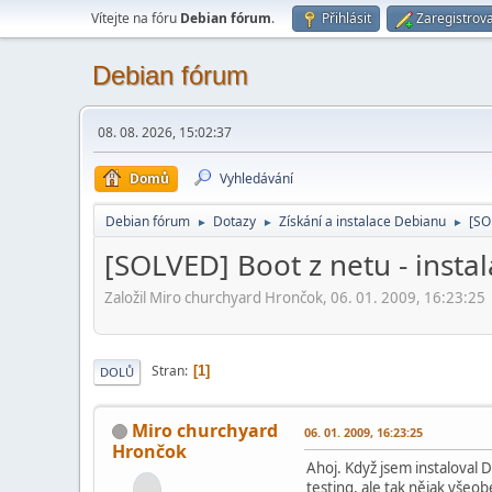
Vítejte na fóru
Debian fórum
.
Přihlásit
Zaregistrova
Debian fórum
08. 08. 2026, 15:02:37
Domů
Vyhledávání
Debian fórum
Dotazy
Získání a instalace Debianu
[SO
►
►
►
[SOLVED] Boot z netu - insta
Založil Miro churchyard Hrončok, 06. 01. 2009, 16:23:25
Stran
1
DOLŮ
Miro churchyard
06. 01. 2009, 16:23:25
Hrončok
Ahoj. Když jsem instaloval 
testing, ale tak nějak vše