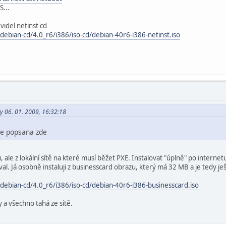
S...
videl netinst cd
debian-cd/4.0_r6/i386/iso-cd/debian-40r6-i386-netinst.iso
y 06. 01. 2009, 16:32:18
 je popsana zde
u, ale z lokální sítě na které musí běžet PXE. Instalovat "úplně" po inter
al. Já osobně instaluji z businesscard obrazu, který má 32 MB a je tedy ješ
debian-cd/4.0_r6/i386/iso-cd/debian-40r6-i386-businesscard.iso
 a všechno tahá ze sítě.