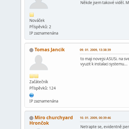
Někde jsem takové viděl. Ma
Nováček
Příspěvků: 2
IP zaznamenána
Tomas Jancik
09. 01. 2009, 13:38:39
to maji novejsi ASUSi. na sv
vyuzit k instalaci systemu...
Začátečník
Příspěvků: 124
IP zaznamenána
Miro churchyard
10. 01. 2009, 00:39:46
Hrončok
Netrapte se, evidentně jsem