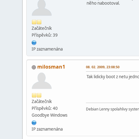
něho nabootoval.
Začátečník
Příspěvků: 39
IP zaznamenána
milosman1
08. 02. 2009, 23:08:50
Tak lidicky boot z netu jed
Začátečník
Příspěvků: 40
Debian Lenny spolahlivy system
Goodbye Windows
IP zaznamenána