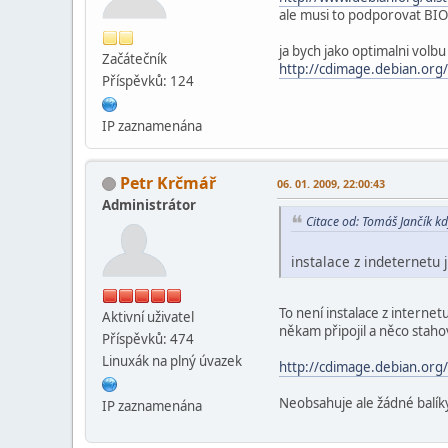
ale musi to podporovat BIO
ja bych jako optimalni volbu 
Začátečník
http://cdimage.debian.org/
Příspěvků: 124
IP zaznamenána
Petr Krčmář
06. 01. 2009, 22:00:43
Administrátor
Citace od: Tomáš Jančík kd
instalace z indeternetu
To není instalace z internet
Aktivní­ uživatel
někam připojil a něco stahov
Příspěvků: 474
Linuxák na plný úvazek
http://cdimage.debian.org/
Neobsahuje ale žádné balíky
IP zaznamenána