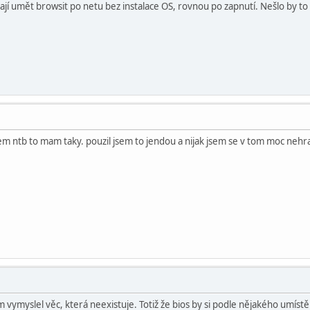
jí umět browsit po netu bez instalace OS, rovnou po zapnutí. Nešlo by to ně
em ntb to mam taky. pouzil jsem to jendou a nijak jsem se v tom moc nehraba
 vymyslel věc, která neexistuje. Totiž že bios by si podle nějakého umístě