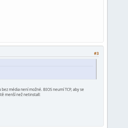
#3
netu bez média není možné. BIOS neumí TCP, aby se
tě menší než netinstall: