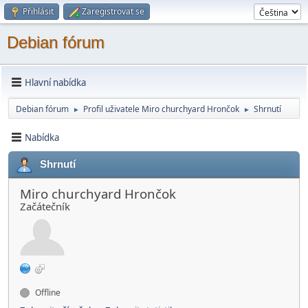
Přihlásit
Zaregistrovat se
Debian fórum
Hlavní nabídka
Debian fórum
Profil uživatele Miro churchyard Hrončok
Shrnutí
►
►
Nabídka
Shrnutí
Miro churchyard Hrončok
Začátečník
Offline