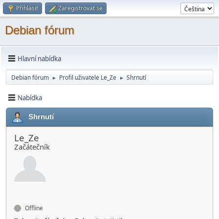
Přihlásit
Zaregistrovat se
Debian fórum
Hlavní nabídka
Debian fórum
Profil uživatele Le_Ze
Shrnutí
►
►
Nabídka
Shrnutí
Le_Ze
Začátečník
Offline