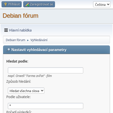
Přihlásit
Zaregistrovat se
Debian fórum
Hlavní nabídka
Debian fórum
Vyhledávání
►
Nastavit vyhledávací parametry
Hledat podle:
např.
Orwell "Farma zvířat" -film
Způsob hledání:
Podle uživatele:
Pořadí výsledků: