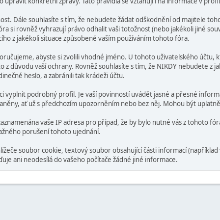
pravit konkrétní zprávy. Tato pravidla se vztahují i na informace v profil
t. Dále souhlasíte s tím, že nebudete žádat odškodnění od majitele tohot
a si rovněž vyhrazují právo odhalit vaši totožnost (nebo jakékoli jiné sou
ícího z jakékoli situace způsobené vaším používáním tohoto fóra.
poručujeme, abyste si zvolili vhodné jméno. U tohoto uživatelského účtu, kt
a to z důvodu vaší ochrany. Rovněž souhlasíte s tím, že NIKDY nebudete z 
inečné heslo, a zabránili tak krádeži účtu.
ci vyplnit podrobný profil. Je vaší povinností uvádět jasné a přesné infor
raněny, ať už s předchozím upozorněním nebo bez něj. Mohou být uplatně
aznamenána vaše IP adresa pro případ, že by bylo nutné vás z tohoto fó
ažného porušení tohoto ujednání.
eče soubor cookie, textový soubor obsahující části informací (například 
je ani neodesílá do vašeho počítače žádné jiné informace.