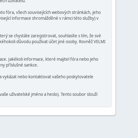
ech uživatelů.
o fóra, všech souvisejících webových stránkách, jeho
visející informace shromážděné v rámci této služby) v
erý se chystáte zaregistrovat, souhlasíte s tím, že své
jakéhokoli důvodu používat účet jiné osoby. Rovněž VELMI
mace. Jakékoli informace, které majitel fóra nebo jeho
ny příslušné sankce.
ra vykázat nebo kontaktovat vašeho poskytovatele
vaše uživatelské jméno a heslo). Tento soubor slouží