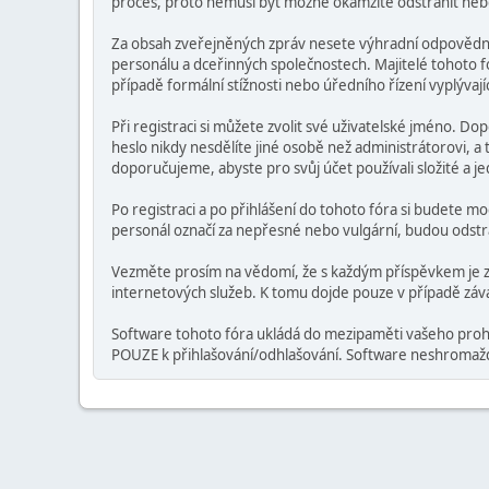
proces, proto nemusí být možné okamžitě odstranit nebo u
Za obsah zveřejněných zpráv nesete výhradní odpovědnos
personálu a dceřinných společnostech. Majitelé tohoto fór
případě formální stížnosti nebo úředního řízení vyplývaj
Při registraci si můžete zvolit své uživatelské jméno. Do
heslo nikdy nesdělíte jiné osobě než administrátorovi, 
doporučujeme, abyste pro svůj účet používali složité a jed
Po registraci a po přihlášení do tohoto fóra si budete mo
personál označí za nepřesné nebo vulgární, budou odst
Vezměte prosím na vědomí, že s každým příspěvkem je z
internetových služeb. K tomu dojde pouze v případě záv
Software tohoto fóra ukládá do mezipaměti vašeho prohlíž
POUZE k přihlašování/odhlašování. Software neshromažďu