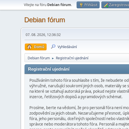
Vítejte na fóru
Debian fórum
.
Přihlásit
Zaregistrova
Debian fórum
07. 08. 2026, 12:36:32
Domů
Vyhledávání
Debian fórum
Registrační ujednání
►
Registrační ujednání
Používáním tohoto fóra souhlasíte s tím, že nebudete od
výhružné, narušující soukromí jiných osob, materiály se
na které se vztahují autorská práva, pokud nejste vlast
inzerce, řetězových dopisů a pyramidových schémat.
Prosíme, berte na vědomí, že pro personál fóra není m
zodpovědní za jejich obsah. Nezaručujeme přesnost, úpln
fóra, jeho personálu, dceřiných společností nebo vlast
správce nebo moderátora tohoto fóra. Personál a majitel