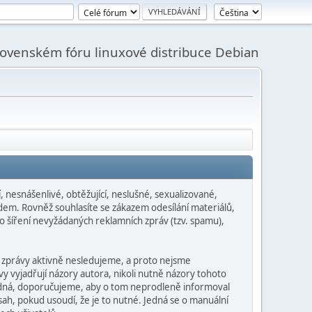
slovenském fóru linuxové distribuce Debian
 nesnášenlivé, obtěžující, neslušné, sexualizované,
dem. Rovněž souhlasíte se zákazem odesílání materiálů,
o šíření nevyžádaných reklamních zpráv (tzv. spamu),
 zprávy aktivně nesledujeme, a proto nejsme
y vyjadřují názory autora, nikoli nutně názory tohoto
hodná, doporučujeme, aby o tom neprodleně informoval
ah, pokud usoudí, že je to nutné. Jedná se o manuální