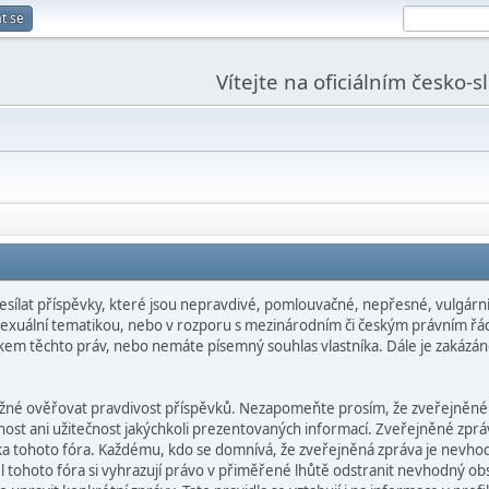
t se
Vítejte na oficiálním česko-
esílat příspěvky, které jsou nepravdivé, pomlouvačné, nepřesné, vulgární,
 sexuální tematikou, nebo v rozporu s mezinárodním či českým právním řá
níkem těchto práv, nebo nemáte písemný souhlas vlastníka. Dále je zakázán
ožné ověřovat pravdivost příspěvků. Nezapomeňte prosím, že zveřejněné
ost ani užitečnost jakýchkoli prezentovaných informací. Zveřejněné zpráv
níka tohoto fóra. Každému, kdo se domnívá, že zveřejněná zpráva je nev
 tohoto fóra si vyhrazují právo v přiměřené lhůtě odstranit nevhodný obs