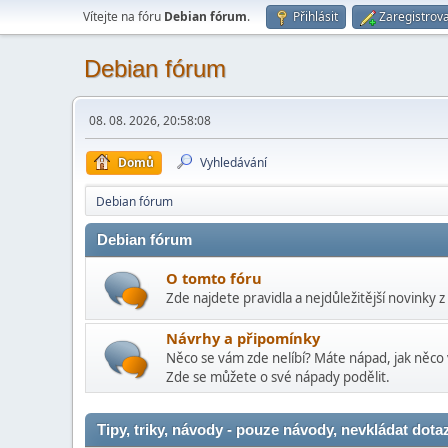
Vítejte na fóru
Debian fórum
.
Přihlásit
Zaregistrova
Debian fórum
08. 08. 2026, 20:58:08
Domů
Vyhledávání
Debian fórum
Debian fórum
O tomto fóru
Zde najdete pravidla a nejdůležitější novinky z
Návrhy a připomínky
Něco se vám zde nelíbí? Máte nápad, jak něco 
Zde se můžete o své nápady podělit.
Tipy, triky, návody - pouze návody, nevkládat dota