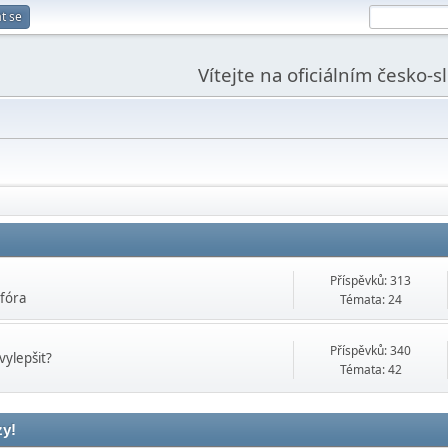
t se
Vítejte na oficiálním česko-
Příspěvků: 313
 fóra
Témata: 24
Příspěvků: 340
vylepšit?
Témata: 42
zy!