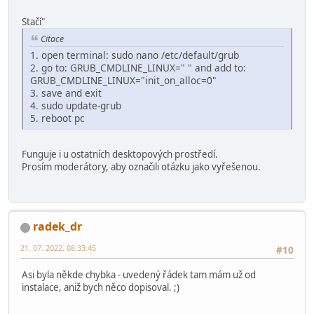
Stačí"
Citace
1. open terminal: sudo nano /etc/default/grub
2. go to: GRUB_CMDLINE_LINUX=" " and add to:
GRUB_CMDLINE_LINUX="init_on_alloc=0"
3. save and exit
4. sudo update-grub
5. reboot pc
Funguje i u ostatních desktopových prostředí.
Prosím moderátory, aby označili otázku jako vyřešenou.
radek_dr
21. 07. 2022, 08:33:45
#10
Asi byla někde chybka - uvedený řádek tam mám už od
instalace, aniž bych něco dopisoval. ;)