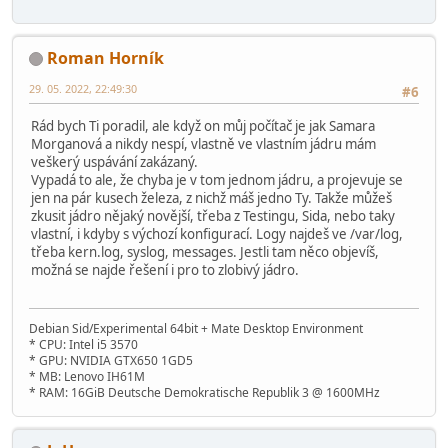
Roman Horník
29. 05. 2022, 22:49:30
#6
Rád bych Ti poradil, ale když on můj počítač je jak Samara
Morganová a nikdy nespí, vlastně ve vlastním jádru mám
veškerý uspávání zakázaný.
Vypadá to ale, že chyba je v tom jednom jádru, a projevuje se
jen na pár kusech železa, z nichž máš jedno Ty. Takže můžeš
zkusit jádro nějaký novější, třeba z Testingu, Sida, nebo taky
vlastní, i kdyby s výchozí konfigurací. Logy najdeš ve /var/log,
třeba kern.log, syslog, messages. Jestli tam něco objevíš,
možná se najde řešení i pro to zlobivý jádro.
Debian Sid/Experimental 64bit + Mate Desktop Environment
* CPU: Intel i5 3570
* GPU: NVIDIA GTX650 1GD5
* MB: Lenovo IH61M
* RAM: 16GiB Deutsche Demokratische Republik 3 @ 1600MHz