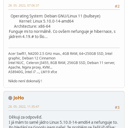
28. 05. 2022, 07:06:37
#2
Operating System: Debian GNU/Linux 11 (bullseye)
Kernel: Linux 5.10.0-14-amd64
Architecture: x86-64
Funguje mi to normálně. Co ovšem nefunguje je hibernace, s
jádrem 4.19.# to šlo...
Acer Swift1, N4200 2.5 GHz max., 4GB RAM, 64+250GB SSD, Intel
graphic, Debian 12 Cinnamon
Intel NUC, Celeron J3455, 8GB RAM, 256GB SSD, Debian 11 server,
Apache, Nginx proxy, KVM...
AS8940G, Intel i7 ..., LM19 xfce
Nikdo není dokonalý !
JoHo
28. 05. 2022, 11:35:47
#3
Děkuji za odpověď.
I já mám to samé jádro Linux 5.10.0-14-amd64 a nefunguje to.
Po hledání na Googlu jsem našel, že problém se řešil již dříve: