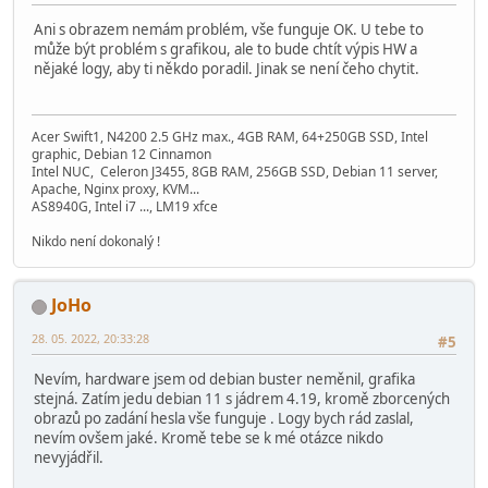
Ani s obrazem nemám problém, vše funguje OK. U tebe to
může být problém s grafikou, ale to bude chtít výpis HW a
nějaké logy, aby ti někdo poradil. Jinak se není čeho chytit.
Acer Swift1, N4200 2.5 GHz max., 4GB RAM, 64+250GB SSD, Intel
graphic, Debian 12 Cinnamon
Intel NUC, Celeron J3455, 8GB RAM, 256GB SSD, Debian 11 server,
Apache, Nginx proxy, KVM...
AS8940G, Intel i7 ..., LM19 xfce
Nikdo není dokonalý !
JoHo
28. 05. 2022, 20:33:28
#5
Nevím, hardware jsem od debian buster neměnil, grafika
stejná. Zatím jedu debian 11 s jádrem 4.19, kromě zborcených
obrazů po zadání hesla vše funguje . Logy bych rád zaslal,
nevím ovšem jaké. Kromě tebe se k mé otázce nikdo
nevyjádřil.