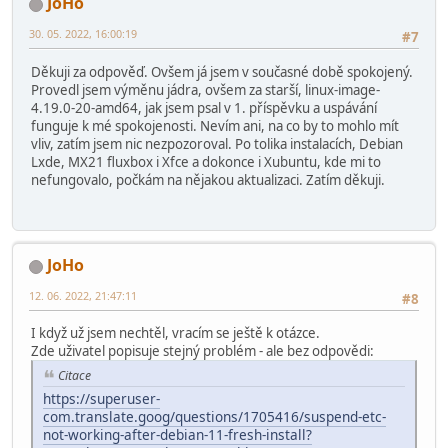
JoHo
30. 05. 2022, 16:00:19
#7
Děkuji za odpověď. Ovšem já jsem v současné době spokojený.
Provedl jsem výměnu jádra, ovšem za starší, linux-image-
4.19.0-20-amd64, jak jsem psal v 1. příspěvku a uspávání
funguje k mé spokojenosti. Nevím ani, na co by to mohlo mít
vliv, zatím jsem nic nezpozoroval. Po tolika instalacích, Debian
Lxde, MX21 fluxbox i Xfce a dokonce i Xubuntu, kde mi to
nefungovalo, počkám na nějakou aktualizaci. Zatím děkuji.
JoHo
12. 06. 2022, 21:47:11
#8
I když už jsem nechtěl, vracím se ještě k otázce.
Zde uživatel popisuje stejný problém - ale bez odpovědi:
Citace
https://superuser-
com.translate.goog/questions/1705416/suspend-etc-
not-working-after-debian-11-fresh-install?