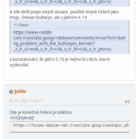
_x_tr_sl=en&_x_tr_tl=cs&_x_tr_hl=cs&_x_tr_pto=sc
A zde delší popis stejné situace, použité stejné řešení jako
moje, Debian Bullseye, ale s jádrem 4.19
Citace
https://www-reddit-
com.translate.goog/r/debian/comments/mrxx76/irritati
ng_problem_with_the_bullseyes_kernel/?
_x_tr_sl=en&_x_tr_tl=cs&_x_tr_hl=cs&_x_tr_pto=sc
a konstatování, že jádro 5.10 je nejhorší z těch, které
vyzkoušel.
JoHo
20. 07. 2022, 17:56:11
#9
Zde je konečně řešení problému:
Kód
[Vybrat]
https://forums-debian-net.translate.goog/viewtopic.php?t=