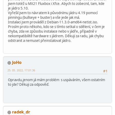
jsem totéž u MX21 Fluxbox i Xfce. Abych to zobecnil, tam, kde
je jádro 5.10.
Vyřešil jsem to návratem k původnímu jádru 4.19 pomocí
pinningu (bullseye + buster) a vše jede jak má.
Instalaci jsem prováděl z Debian-11.3.0-amd64-netist.iso.
Prosím proto někoho, kdo se s tímto setkal o sdělení, v čem je
chyba, zda ve způsobu instalace nebo v jádře, případně v
nekompatibilitě hardware s jádrem. Děkuji za radu, jak chybu
odstranit a nemuset přeinstalovat jádro.
JoHo
25. 05. 2022, 17:01:36
#1
Opravdu,jenom já mám problém s uspáváním, všem ostatním
to jde? Děkuji za odpověď.
radek_dr