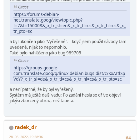
Citace
https://forums-debian-
net.translate.goog/viewtopic.php?
f=7&t=150008&_x_tr_sl=en&_x_tr_tl=cs&_x_tr_hl=cs&_x_
tr_pto=sc
a byl ukončen jako "Vyřešené". I když jsem použil návody tam
uvedené, nijak to nepomohlo.
Také bylo nahlášeno jako bug 989705
Citace
https://groups-google-
com.translate.goog/g/linux.debian.bugs.dist/c/KxAItlSp
VdY?_x_tr_sl=de&_x_tr_tl=cs&_x_tr_hl=cs&_x_tr_pto=sc
a není patrné, že by byl vyřešený.
Systém má ještě další vadu: Po zadání hesla se dříve objeví
jakýsi zborcený obraz, než tapeta.
radek_dr
28. 05. 2022, 19:58:36
#4