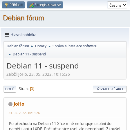
Přihlásit
Zaregistrovat se
Debian fórum
Hlavní nabídka
Debian fórum
Dotazy
Správa a instalace softwaru
►
►
Debian 11 - suspend
►
Debian 11 - suspend
Založil JoHo, 23. 05. 2022, 10:15:26
Stran
1
DOLŮ
UŽIVATELSKÉ AKCE
JoHo
23. 05. 2022, 10:15:26
Po přechodu na Debian 11 Xfce mně nefunguje uspání do
paměti, ani u LXDE. Počítač se sice uspí, ale neprobudí. Zkoušel