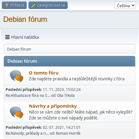
Přihlásit
Zaregistrovat se
Debian fórum
Hlavní nabídka
Debian fórum
Debian fórum
O tomto fóru
Zde najdete pravidla a nejdůležitější novinky z fóra
Poslední příspěvek:
11. 11. 2023, 15:02:24
Re:Aktualizace fóra na S...
od:
Ota Trkola
Návrhy a připomínky
Něco se vám zde nelíbí? Máte nápad, jak něco vylepšit?
Zde se můžete o své nápady podělit.
Poslední příspěvek:
02. 07. 2021, 14:21:01
Re:Návody, príklady a ri...
od:
Roman Horník