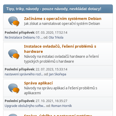
Tipy, triky, návody - pouze návody, nevkládat dotazy!
Začínáme s operačním systémem Debian
Jak získat a nainstalovat operační systém Debian
Poslední příspěvek:
07. 03. 2020, 17:52:14
Re:Instalace Debianu 10 ...
od:
Ota Trkola
Instalace ovladačů, řešení problémů s
hardware
Návody na instalaci ovladačů hardware a řešení
typických problémů s hardware
Poslední příspěvek:
22. 07. 2023, 15:33:14
nastavení správného rozl...
od:
Jan Skořepa
Správa aplikací
Návody na správu aplikací a řešení problémů s
aplikacemi
Poslední příspěvek:
27. 10. 2021, 16:35:27
Upgrade obslužnýho softw...
od:
Roman Horník
Správa, údržba a nastavení systému