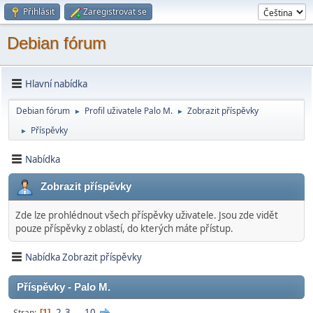
Přihlásit
Zaregistrovat se
Debian fórum
Hlavní nabídka
Debian fórum
Profil uživatele Palo M.
Zobrazit příspěvky
►
►
Příspěvky
►
Nabídka
Zobrazit příspěvky
Zde lze prohlédnout všech příspěvky uživatele. Jsou zde vidět
pouze příspěvky z oblastí, do kterých máte přístup.
Nabídka Zobrazit příspěvky
Příspěvky - Palo M.
2
3
...
10
Stran
1