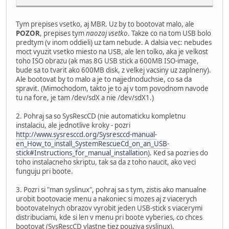
Tym prepises vsetko, aj MBR. Uz by to bootovat malo, ale
POZOR
, prepises tym
naozaj vsetko
. Takze co na tom USB bolo
predtym (v inom oddieli) uz tam nebude. A dalsia vec: nebudes
moct vyuzit vsetko miesto na USB, ale len tolko, aka je velkost
toho ISO obrazu (ak mas 8G USB stick a 600MB ISO-image,
bude sa to tvarit ako 600MB disk, z velkej vacsiny uz zaplneny).
Ale bootovat by to malo a je to najjednoduchsie, co sa da
spravit. (Mimochodom, takto je to aj v tom povodnom navode
tu na fore, je tam /dev/sdX a nie /dev/sdX1.)
2. Pohraj sa so SysRescCD (nie automaticku kompletnu
instalaciu, ale jednotlive kroky - pozri
http://www.sysresccd.org/Sysresccd-manual-
en_How_to_install_SystemRescueCd_on_an_USB-
stick#Instructions_for_manual_installation
). Ked sa pozries do
toho instalacneho skriptu, tak sa da z toho naucit, ako veci
funguju pri boote.
3. Pozri si "man syslinux", pohraj sa s tym, zistis ako manualne
urobit bootovacie menu a nakoniec si mozes aj z viacerych
bootovatelnych obrazov vyrobit jeden USB-stick s viacerymi
distribuciami, kde si len v menu pri boote vyberies, co chces
bootovat (SysRescCD vlastne tiez pouziva syslinux).