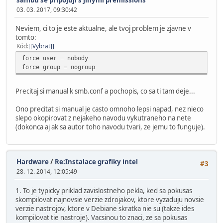
03. 03. 2017, 09:30:42
Neviem, ci to je este aktualne, ale tvoj problem je zjavne v
tomto:
Kód
[Vybrat]
force user = nobody
force group = nogroup
Precitaj si manual k smb.conf a pochopis, co sa ti tam deje...
Ono precitat si manual je casto omnoho lepsi napad, nez nieco
slepo okopirovat z nejakeho navodu vykutraneho na nete
(dokonca aj ak sa autor toho navodu tvari, ze jemu to funguje).
Hardware
/
Re:Instalace grafiky intel
#3
28. 12. 2014, 12:05:49
1. To je typicky priklad zavislostneho pekla, ked sa pokusas
skompilovat najnovsie verzie zdrojakov, ktore vyzaduju novsie
verzie nastrojov, ktore v Debiane skratka nie su (takze ides
kompilovat tie nastroje). Vacsinou to znaci, ze sa pokusas