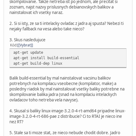
skompilovanie. Takze netreba ist po jednom, ale precitat si
zoznam, najst nazvy prislusnych debianovskych balikov a
nainstalovat ich vsetky naraz.
2. Si si isty, ze sa ti intelacky ovladac z jadra aj spusta? Nebezi ti
nejaky fallback na vesa alebo take nieco?
3. Skus nasledujuce
Kód
[Vybrat]
apt-get update
apt-get install build-essential
apt-get build-dep linux
Balik build-essential by mal nainstalovat vacsinu balikov
potrebnych na kompilacu vseobecne (kompilator, make) a
posledny riadok by mal nainstalovat vsetky baliky potrebne na
skompilovanie balika jadra (snad na kompilaciu intelackych
ovladacov toho netreba vela navyse).
4. Skusal si baliky linux-image-3.2.0-4-rt-amd64 pripadne linux-
image-3.2.0-4-rt-686-pae z distribucie? Ci to RTAI je nieco ine
nez RT?
5. Stale sa ti moze stat, ze nieco nebude chodit dobre. Jadro