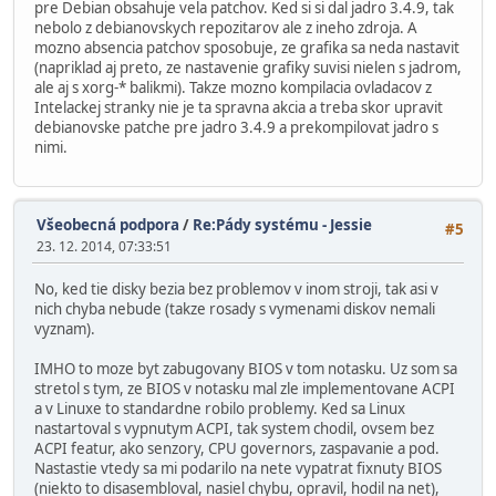
pre Debian obsahuje vela patchov. Ked si si dal jadro 3.4.9, tak
nebolo z debianovskych repozitarov ale z ineho zdroja. A
mozno absencia patchov sposobuje, ze grafika sa neda nastavit
(napriklad aj preto, ze nastavenie grafiky suvisi nielen s jadrom,
ale aj s xorg-* balikmi). Takze mozno kompilacia ovladacov z
Intelackej stranky nie je ta spravna akcia a treba skor upravit
debianovske patche pre jadro 3.4.9 a prekompilovat jadro s
nimi.
Všeobecná podpora
/
Re:Pády systému - Jessie
#5
23. 12. 2014, 07:33:51
No, ked tie disky bezia bez problemov v inom stroji, tak asi v
nich chyba nebude (takze rosady s vymenami diskov nemali
vyznam).
IMHO to moze byt zabugovany BIOS v tom notasku. Uz som sa
stretol s tym, ze BIOS v notasku mal zle implementovane ACPI
a v Linuxe to standardne robilo problemy. Ked sa Linux
nastartoval s vypnutym ACPI, tak system chodil, ovsem bez
ACPI featur, ako senzory, CPU governors, zaspavanie a pod.
Nastastie vtedy sa mi podarilo na nete vypatrat fixnuty BIOS
(niekto to disasembloval, nasiel chybu, opravil, hodil na net),