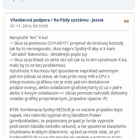
Všeobecná podpora
/
Re:Pády systému - Jessie
#6
07. 11. 2014, 03:10:59
Nevytuhli "len" X-ka?
-> Skus sa pomocou Ctrl+Alt+F1 prepnut do textovej konzoly
(ak by to nereagovalo, skus najprv SysRq+R aby si X-kam
"ukradol" klavesnicu - detailnejsi popis
tu
)
-> Skus sa prihlasit zo siete cez ssh (ak su to len vytuhnute X-ka,
malo by to ist bez problemov)
Vytuhnute X-ka mozu byt sposobene napriklad samotnym
jadrom (obcas sa stava, ak mas prilis novy HW a CPU s
integrovanou grafikou nie je este jadrom dostatocne
podporovany), alebo ovladacom grafickej karty (ci uz v jadre
alebo X-kovym ovladacom => obcas pomoze nahradit slobodny
ovladac grafiky proprietarnym, pripadne opacne :P)
BTW: Kombinacia SysRq+REISUB je vo vacsine pripadov lepsi
napad, nez natvrdo vypinat stroj tlacidlom Power
(predpokladam, ze popisovany pripad je tvrde vypnutie
podrzanim tlacidla niekolko sekund, a nie spustenie klasickeho
shutdownu kratkym stlacenim) - aj ked sa moze zdat, ze pri
SysRq+REISUB sa na obrazovke nic nedeje a potom sa zrazu