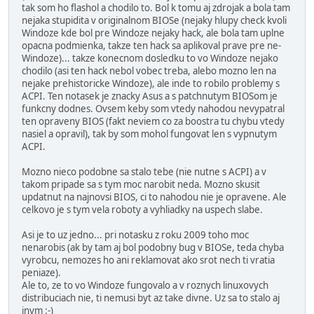
tak som ho flashol a chodilo to. Bol k tomu aj zdrojak a bola tam
nejaka stupidita v originalnom BIOSe (nejaky hlupy check kvoli
Windoze kde bol pre Windoze nejaky hack, ale bola tam uplne
opacna podmienka, takze ten hack sa aplikoval prave pre ne-
Windoze)... takze konecnom dosledku to vo Windoze nejako
chodilo (asi ten hack nebol vobec treba, alebo mozno len na
nejake prehistoricke Windoze), ale inde to robilo problemy s
ACPI. Ten notasek je znacky Asus a s patchnutym BIOSom je
funkcny dodnes. Ovsem keby som vtedy nahodou nevypatral
ten opraveny BIOS (fakt neviem co za boostra tu chybu vtedy
nasiel a opravil), tak by som mohol fungovat len s vypnutym
ACPI.
Mozno nieco podobne sa stalo tebe (nie nutne s ACPI) a v
takom pripade sa s tym moc narobit neda. Mozno skusit
updatnut na najnovsi BIOS, ci to nahodou nie je opravene. Ale
celkovo je s tym vela roboty a vyhliadky na uspech slabe.
Asi je to uz jedno... pri notasku z roku 2009 toho moc
nenarobis (ak by tam aj bol podobny bug v BIOSe, teda chyba
vyrobcu, nemozes ho ani reklamovat ako srot nech ti vratia
peniaze).
Ale to, ze to vo Windoze fungovalo a v roznych linuxovych
distribuciach nie, ti nemusi byt az take divne. Uz sa to stalo aj
inym :-)