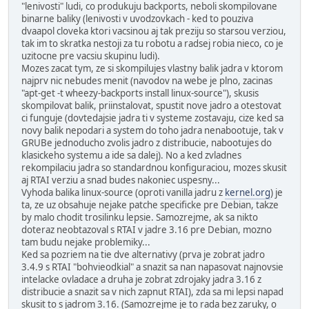
"lenivosti" ludi, co produkuju backports, neboli skompilovane
binarne baliky (lenivosti v uvodzovkach - ked to pouziva
dvaapol cloveka ktori vacsinou aj tak preziju so starsou verziou,
tak im to skratka nestoji za tu robotu a radsej robia nieco, co je
uzitocne pre vacsiu skupinu ludi).
Mozes zacat tym, ze si skompilujes vlastny balik jadra v ktorom
najprv nic nebudes menit (navodov na webe je plno, zacinas
"apt-get -t wheezy-backports install linux-source"), skusis
skompilovat balik, priinstalovat, spustit nove jadro a otestovat
ci funguje (dovtedajsie jadra ti v systeme zostavaju, cize ked sa
novy balik nepodari a system do toho jadra nenabootuje, tak v
GRUBe jednoducho zvolis jadro z distribucie, nabootujes do
klasickeho systemu a ide sa dalej). No a ked zvladnes
rekompilaciu jadra so standardnou konfiguraciou, mozes skusit
aj RTAI verziu a snad budes nakoniec uspesny...
Vyhoda balika linux-source (oproti vanilla jadru z
kernel.org
) je
ta, ze uz obsahuje nejake patche specificke pre Debian, takze
by malo chodit trosilinku lepsie. Samozrejme, ak sa nikto
doteraz neobtazoval s RTAI v jadre 3.16 pre Debian, mozno
tam budu nejake problemiky...
Ked sa pozriem na tie dve alternativy (prva je zobrat jadro
3.4.9 s RTAI "bohvieodkial" a snazit sa nan napasovat najnovsie
intelacke ovladace a druha je zobrat zdrojaky jadra 3.16 z
distribucie a snazit sa v nich zapnut RTAI), zda sa mi lepsi napad
skusit to s jadrom 3.16. (Samozrejme je to rada bez zaruky, o