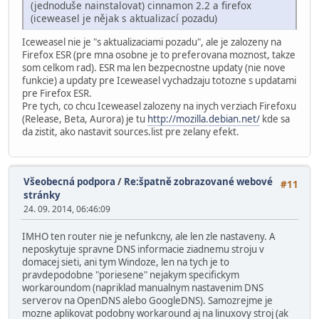
(jednoduše nainstalovat) cinnamon 2.2 a firefox
(iceweasel je nějak s aktualizací pozadu)
Iceweasel nie je "s aktualizaciami pozadu", ale je zalozeny na
Firefox ESR (pre mna osobne je to preferovana moznost, takze
som celkom rad). ESR ma len bezpecnostne updaty (nie nove
funkcie) a updaty pre Iceweasel vychadzaju totozne s updatami
pre Firefox ESR.
Pre tych, co chcu Iceweasel zalozeny na inych verziach Firefoxu
(Release, Beta, Aurora) je tu
http://mozilla.debian.net/
kde sa
da zistit, ako nastavit sources.list pre zelany efekt.
Všeobecná podpora
/
Re:špatně zobrazované webové
#11
stránky
24. 09. 2014, 06:46:09
IMHO ten router nie je nefunkcny, ale len zle nastaveny. A
neposkytuje spravne DNS informacie ziadnemu stroju v
domacej sieti, ani tym Windoze, len na tych je to
pravdepodobne "poriesene" nejakym specifickym
workaroundom (napriklad manualnym nastavenim DNS
serverov na OpenDNS alebo GoogleDNS). Samozrejme je
mozne aplikovat podobny workaround aj na linuxovy stroj (ak