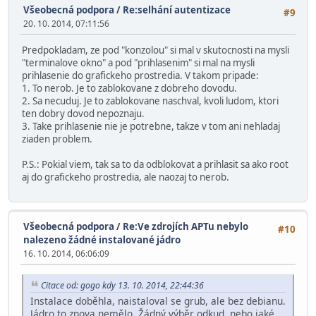
Všeobecná podpora
/
Re:selhání autentizace
#9
20. 10. 2014, 07:11:56
Predpokladam, ze pod "konzolou" si mal v skutocnosti na mysli
"terminalove okno" a pod "prihlasenim" si mal na mysli
prihlasenie do grafickeho prostredia. V takom pripade:
1. To nerob. Je to zablokovane z dobreho dovodu.
2. Sa necuduj. Je to zablokovane naschval, kvoli ludom, ktori
ten dobry dovod nepoznaju.
3. Take prihlasenie nie je potrebne, takze v tom ani nehladaj
ziaden problem.
P.S.: Pokial viem, tak sa to da odblokovat a prihlasit sa ako root
aj do grafickeho prostredia, ale naozaj to nerob.
Všeobecná podpora
/
Re:Ve zdrojích APTu nebylo
#10
nalezeno žádné instalované jádro
16. 10. 2014, 06:06:09
Citace od: gogo kdy 13. 10. 2014, 22:44:36
Instalace doběhla, naistaloval se grub, ale bez debianu.
Jádro to znova nemělo. Žádný výběr odkud, nebo jaké