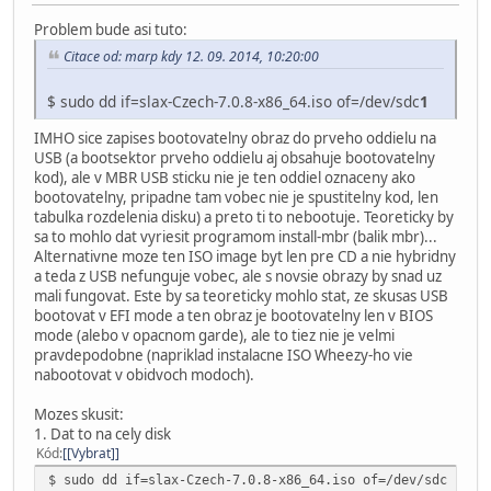
Problem bude asi tuto:
Citace od: marp kdy 12. 09. 2014, 10:20:00
$ sudo dd if=slax-Czech-7.0.8-x86_64.iso of=/dev/sdc
1
IMHO sice zapises bootovatelny obraz do prveho oddielu na
USB (a bootsektor prveho oddielu aj obsahuje bootovatelny
kod), ale v MBR USB sticku nie je ten oddiel oznaceny ako
bootovatelny, pripadne tam vobec nie je spustitelny kod, len
tabulka rozdelenia disku) a preto ti to nebootuje. Teoreticky by
sa to mohlo dat vyriesit programom install-mbr (balik mbr)...
Alternativne moze ten ISO image byt len pre CD a nie hybridny
a teda z USB nefunguje vobec, ale s novsie obrazy by snad uz
mali fungovat. Este by sa teoreticky mohlo stat, ze skusas USB
bootovat v EFI mode a ten obraz je bootovatelny len v BIOS
mode (alebo v opacnom garde), ale to tiez nie je velmi
pravdepodobne (napriklad instalacne ISO Wheezy-ho vie
nabootovat v obidvoch modoch).
Mozes skusit:
1. Dat to na cely disk
Kód
[Vybrat]
$ sudo dd if=slax-Czech-7.0.8-x86_64.iso of=/dev/sdc