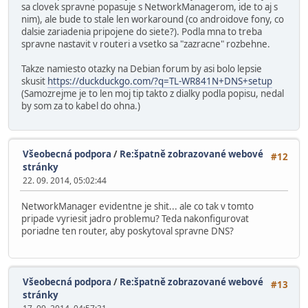
sa clovek spravne popasuje s NetworkManagerom, ide to aj s
nim), ale bude to stale len workaround (co androidove fony, co
dalsie zariadenia pripojene do siete?). Podla mna to treba
spravne nastavit v routeri a vsetko sa "zazracne" rozbehne.
Takze namiesto otazky na Debian forum by asi bolo lepsie
skusit
https://duckduckgo.com/?q=TL-WR841N+DNS+setup
(Samozrejme je to len moj tip takto z dialky podla popisu, nedal
by som za to kabel do ohna.)
Všeobecná podpora
/
Re:špatně zobrazované webové
#12
stránky
22. 09. 2014, 05:02:44
NetworkManager evidentne je shit... ale co tak v tomto
pripade vyriesit jadro problemu? Teda nakonfigurovat
poriadne ten router, aby poskytoval spravne DNS?
Všeobecná podpora
/
Re:špatně zobrazované webové
#13
stránky