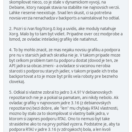
skompilovat nieco, co je stale v dynamickom vyvoji, na
Debiane, ktory naopak stavia na stabilite nie najnovsich verzii.
Lahke riesenie neexistuje. Snad len skusit, ci sa potrebna
novsia verzia nenachadza v backports a nainstalovat ho odtial.
2. Pozri si /var/log/Xorg.0.log a uvidis, ake moduly natahuje
Xorg. Malo by to tam byt vidiet. Pripadne over cez modprobe a
lsmod, ze ovladac intelackej grafiky ide natiahnut.
4. To by mohlo znacit, ze mas nejaku novsiu grafiku a podpora
pre nu v starsich jadrach skratka nie je. V takom pripade moze
byt celkom problem tam tu podporu dostat (dovod je ten, ze
API jadra sa obcas zmeni - a ovladace si vacsinou nerobia
starosti s podporou starych jadier, v takom pripade ich treba
backportovat a to je moze byt prilis vela roboty pre bezneho
cloveka).
5. Odkial si vlastne zobral to jadro 3.4.9? V debianovskych
repozitaroch nie je a pokial sa pamatam, ani nikdy nebolo. Ak
ovladac grafiky v najnovsom jadre 3.16 (z debianovskych
repozitarov) bezi dobre, ale "len" mu chybaju RTAI vlastnosti,
mozno by stalo za to skompilovat si vlastny balik jadra, v
ktorom si zapnes podporu RTAI. Ono to nemusi byt take
strasidelne ako to na prvy pohlad vyzera. Podstatne je, aby ta
podpora RTAI v jadre 3.16 (v zdrojakoch) bola, a len kvoli