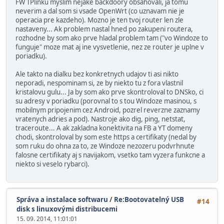
FW TPlinku myslim nejake backdoory obsahovali, ja tomu
neverim a dal som si vsade OpenWrt (co uznavam nie je
operacia pre kazdeho). Mozno je ten tvoj router len zle
nastaveny... Ak problem nastal hned po zakupeni routera,
rozhodne by som ako prve hladal problem tam ("vo Windoze to
funguje" moze mat aj ine vysvetlenie, nez ze router je uplne v
poriadku).
Ale takto na dialku bez konkretnych udajov ti asi nikto
neporadi, nespominam si, ze by niekto tu z fora vlastnil
kristalovu gulu... Ja by som ako prve skontroloval to DNSko, ci
su adresy v poriadku (porovnal to s tou Windoze masinou, s
mobilnym pripojenim cez Android, pozrel reverzne zaznamy
vratenych adries a pod). Nastroje ako dig, ping, netstat,
traceroute... A ak zakladna konektivita na FB a YT domeny
chodi, skontroloval by som este https a certifikaty (nedal by
som ruku do ohna za to, ze Windoze nezozeru podvrhnute
falosne certifikaty aj s navijakom, vsetko tam vyzera funkcne a
niekto si veselo rybarci).
Správa a instalace softwaru
/
Re:Bootovatelný USB
#14
disk s linuxovými distribucemi
15. 09. 2014, 11:01:01