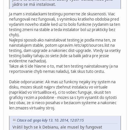
jádro se má instalovat.
Ja mam s instalackami testingu pomerne zle skusenosti. Viac
nefungovali nez fungovali, s vynimkou kratkeho obdobia pred
vydanim noveho stable ked uz to bolo funkcne (vydanim sa ten
testing zmeni na stable a teda instalator bol uz prakticky bez
chyb).
Najlepsi sposob ako nainstalovat testing je podla mna ten, ze
nainstalujem stable, potom upravim /etc/apt/sources.list na
testing, dam upgrade a nakoniec dist-upgrade. Vtedy sa vsetky
testing baliky tahaju zo siete (kde sa balik jadra pre jessie
evidentne nachadza).
Takze ak ti ide hlavne o to, mat ten testing nainstalovany (a na
reportovanie chyb nemas naladu), tak skus tuto cestu.
Dalsie odporucanie: Ak mas uz funkcny nejaky iny system na
disku, mozes skusit najprv zbehnut instalaciu vo virtuale
(napriklad vo VirtualBox-e), ci to vobec funguje, skusit ten
graficky rezim a podobne - mozes sa s tym vysantit do sytosti
bez obav, ze si nieco posahas v beziacom systeme a nakoniec
len zmazes virtualny stroj.
Citace od: gogo kdy 13. 10. 2014, 12:07:15
Vrátil bych se k Debianu, ale musel by fungovat