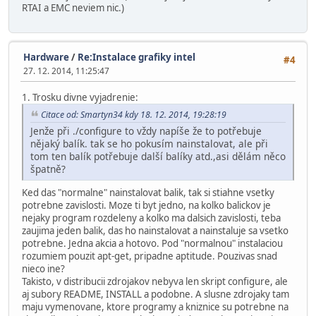
RTAI a EMC neviem nic.)
Hardware
/
Re:Instalace grafiky intel
#4
27. 12. 2014, 11:25:47
1. Trosku divne vyjadrenie:
Citace od: Smartyn34 kdy 18. 12. 2014, 19:28:19
Jenže při ./configure to vždy napíše že to potřebuje
nějaký balík. tak se ho pokusím nainstalovat, ale při
tom ten balík potřebuje další balíky atd.,asi dělám něco
špatně?
Ked das "normalne" nainstalovat balik, tak si stiahne vsetky
potrebne zavislosti. Moze ti byt jedno, na kolko balickov je
nejaky program rozdeleny a kolko ma dalsich zavislosti, teba
zaujima jeden balik, das ho nainstalovat a nainstaluje sa vsetko
potrebne. Jedna akcia a hotovo. Pod "normalnou" instalaciou
rozumiem pouzit apt-get, pripadne aptitude. Pouzivas snad
nieco ine?
Takisto, v distribucii zdrojakov nebyva len skript configure, ale
aj subory README, INSTALL a podobne. A slusne zdrojaky tam
maju vymenovane, ktore programy a kniznice su potrebne na