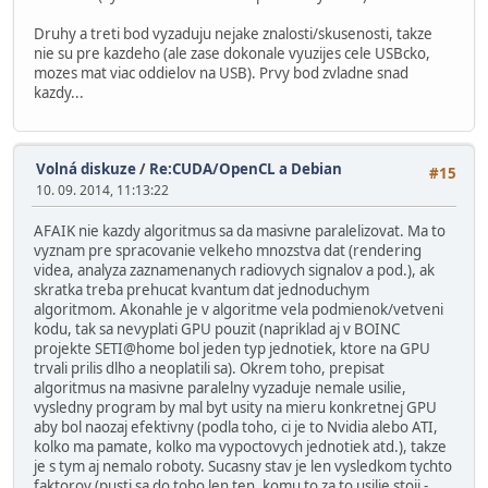
Druhy a treti bod vyzaduju nejake znalosti/skusenosti, takze
nie su pre kazdeho (ale zase dokonale vyuzijes cele USBcko,
mozes mat viac oddielov na USB). Prvy bod zvladne snad
kazdy...
Volná diskuze
/
Re:CUDA/OpenCL a Debian
#15
10. 09. 2014, 11:13:22
AFAIK nie kazdy algoritmus sa da masivne paralelizovat. Ma to
vyznam pre spracovanie velkeho mnozstva dat (rendering
videa, analyza zaznamenanych radiovych signalov a pod.), ak
skratka treba prehucat kvantum dat jednoduchym
algoritmom. Akonahle je v algoritme vela podmienok/vetveni
kodu, tak sa nevyplati GPU pouzit (napriklad aj v BOINC
projekte SETI@home bol jeden typ jednotiek, ktore na GPU
trvali prilis dlho a neoplatili sa). Okrem toho, prepisat
algoritmus na masivne paralelny vyzaduje nemale usilie,
vysledny program by mal byt usity na mieru konkretnej GPU
aby bol naozaj efektivny (podla toho, ci je to Nvidia alebo ATI,
kolko ma pamate, kolko ma vypoctovych jednotiek atd.), takze
je s tym aj nemalo roboty. Sucasny stav je len vysledkom tychto
faktorov (pusti sa do toho len ten, komu to za to usilie stoji -