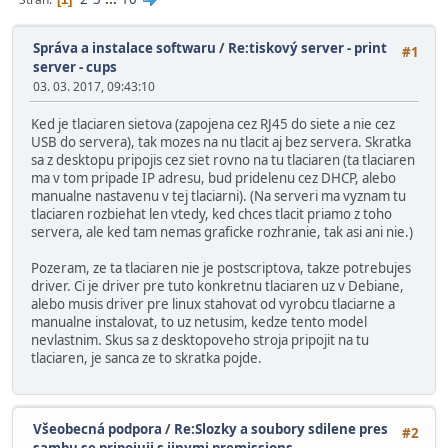
Správa a instalace softwaru
/
Re:tiskový server - print
#1
server - cups
03. 03. 2017, 09:43:10
Ked je tlaciaren sietova (zapojena cez RJ45 do siete a nie cez
USB do servera), tak mozes na nu tlacit aj bez servera. Skratka
sa z desktopu pripojis cez siet rovno na tu tlaciaren (ta tlaciaren
ma v tom pripade IP adresu, bud pridelenu cez DHCP, alebo
manualne nastavenu v tej tlaciarni). (Na serveri ma vyznam tu
tlaciaren rozbiehat len vtedy, ked chces tlacit priamo z toho
servera, ale ked tam nemas graficke rozhranie, tak asi ani nie.)
Pozeram, ze ta tlaciaren nie je postscriptova, takze potrebujes
driver. Ci je driver pre tuto konkretnu tlaciaren uz v Debiane,
alebo musis driver pre linux stahovat od vyrobcu tlaciarne a
manualne instalovat, to uz netusim, kedze tento model
nevlastnim. Skus sa z desktopoveho stroja pripojit na tu
tlaciaren, je sanca ze to skratka pojde.
Všeobecná podpora
/
Re:Slozky a soubory sdilene pres
#2
sambu se pripojuji s jinymi premissions