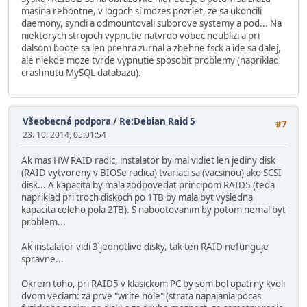
masina rebootne, v logoch si mozes pozriet, ze sa ukoncili
daemony, syncli a odmountovali suborove systemy a pod... Na
niektorych strojoch vypnutie natvrdo vobec neublizi a pri
dalsom boote sa len prehra zurnal a zbehne fsck a ide sa dalej,
ale niekde moze tvrde vypnutie sposobit problemy (napriklad
crashnutu MySQL databazu).
Všeobecná podpora
/
Re:Debian Raid 5
#7
23. 10. 2014, 05:01:54
Ak mas HW RAID radic, instalator by mal vidiet len jediny disk
(RAID vytvoreny v BIOSe radica) tvariaci sa (vacsinou) ako SCSI
disk... A kapacita by mala zodpovedat principom RAID5 (teda
napriklad pri troch diskoch po 1TB by mala byt vysledna
kapacita celeho pola 2TB). S nabootovanim by potom nemal byt
problem...
Ak instalator vidi 3 jednotlive disky, tak ten RAID nefunguje
spravne...
Okrem toho, pri RAID5 v klasickom PC by som bol opatrny kvoli
dvom veciam: za prve "write hole" (strata napajania pocas