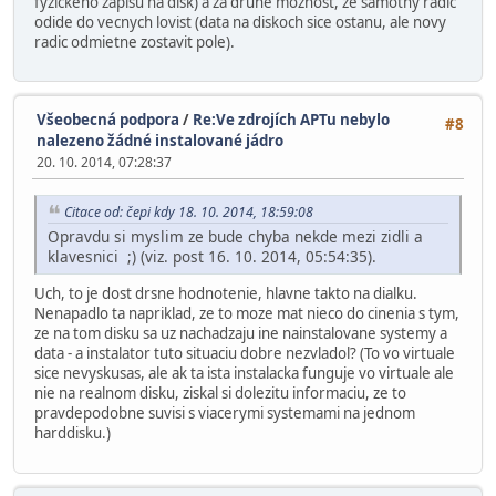
fyzickeho zapisu na disk) a za druhe moznost, ze samotny radic
odide do vecnych lovist (data na diskoch sice ostanu, ale novy
radic odmietne zostavit pole).
Všeobecná podpora
/
Re:Ve zdrojích APTu nebylo
#8
nalezeno žádné instalované jádro
20. 10. 2014, 07:28:37
Citace od: čepi kdy 18. 10. 2014, 18:59:08
Opravdu si myslim ze bude chyba nekde mezi zidli a
klavesnici ;) (viz. post 16. 10. 2014, 05:54:35).
Uch, to je dost drsne hodnotenie, hlavne takto na dialku.
Nenapadlo ta napriklad, ze to moze mat nieco do cinenia s tym,
ze na tom disku sa uz nachadzaju ine nainstalovane systemy a
data - a instalator tuto situaciu dobre nezvladol? (To vo virtuale
sice nevyskusas, ale ak ta ista instalacka funguje vo virtuale ale
nie na realnom disku, ziskal si dolezitu informaciu, ze to
pravdepodobne suvisi s viacerymi systemami na jednom
harddisku.)