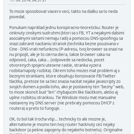
17. 09. 2014, 04:57:31
To moze sposobovat viacero veci, takto na dialku sa to neda
povedat.
Ponukam napriklad jednu konspiracno-teoreticku: Router je
cinknuty cinskymi sudruhmi (ktori sa s FB, YT a nejakymi dalsimi
asocialnymi sietami nemaju radi) a pomocou DNS-spoofingu sa
snazi zabranit nacitaniu stranok (technika bezne pouzivana v
Cine - DNS vrati nefunkcnu IP-adresu, tvoj browser sa snazi na
nu pripojit, ale je to cierna diera, takze browser caka na
odpoved, caka, caka... (odpovede sa nedocka, pocet
otvorenych spojeni utesene rastie, stranka vyzera
rozbita/napoly rozbita). Okrem toho mozes mat problem aj s
beznymi strankami, ktore obsahuju bonzovacie FB/Twitter
tlacitka, pretoze tie sa tiez snazia nacitat nejake javascripty zo
svojich domen a podla toho, ako je postaveny ten "bezny" web,
to moze skoncit bud "len" chybajucim like tlacitkom, alebo aj
uplne rozbitou strankou. Tie Windoze mozu mat manualne
nastaveny iny DNS server (nie prebraty pomocou DHCP z
routera) a preto to funguje.
OK, to bol tak trocha vtip... technicky to ale mozne je,
alternativne je mozno ten tvoj router hacknuty cez nejaky
backdoor (a pekne zapojeny do nejakeho botnetu). Originalne