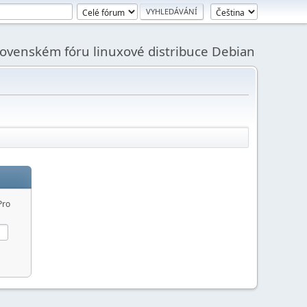
slovenském fóru linuxové distribuce Debian
Pro