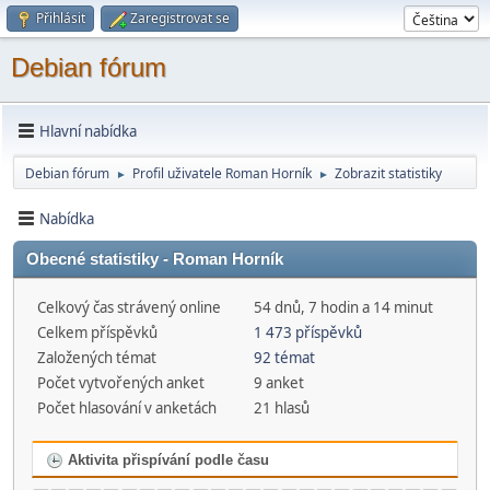
Přihlásit
Zaregistrovat se
Debian fórum
Hlavní nabídka
Debian fórum
Profil uživatele Roman Horník
Zobrazit statistiky
►
►
Nabídka
Obecné statistiky - Roman Horník
Celkový čas strávený online
54 dnů, 7 hodin a 14 minut
Celkem příspěvků
1 473 příspěvků
Založených témat
92 témat
Počet vytvořených anket
9 anket
Počet hlasování v anketách
21 hlasů
Aktivita přispívání podle času