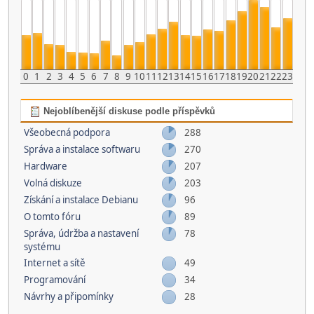
0
1
2
3
4
5
6
7
8
9
10
11
12
13
14
15
16
17
18
19
20
21
22
23
Nejoblíbenější diskuse podle příspěvků
Všeobecná podpora
288
Správa a instalace softwaru
270
Hardware
207
Volná diskuze
203
Získání a instalace Debianu
96
O tomto fóru
89
Správa, údržba a nastavení
78
systému
Internet a sítě
49
Programování
34
Návrhy a připomínky
28