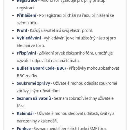
Registrace
- Mnoho fór vyžaduje pro plný přístup
registraci.
Přihlášení
- Po registraci přichází na řadu přihlášení ke
svému účtu.
Profil
- Každý uživatel má svůj vlastní profil.
Vyhledávání
- Vyhledávání je velmi užitečný nástroj pro
hledání ve fóru.
Přispívání
- Základní prvek diskusního fóra, umožňuje
uživateli odpovídat na daná témata.
Bulletin Board Code (BBC)
- Příspěvky mohou obsahovat
BBC značky.
Soukromé zprávy
- Uživatelé mohou odesílat soukromé
zprávy jiným uživatelům.
Seznam uživatelů
- Seznam zobrazí všechny uživatele
fóra.
Kalendář
- Uživatelé mohou sledovat události, svátky a
narozeniny v kalendáři.
Funkce
- Seznam nejoblíbenějších funkcí SMF fóra.