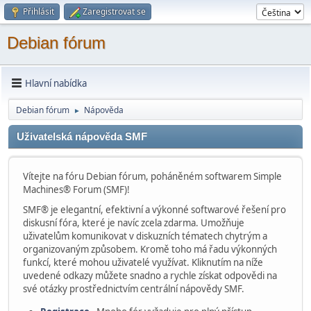
Přihlásit
Zaregistrovat se
Debian fórum
Hlavní nabídka
Debian fórum
Nápověda
►
Uživatelská nápověda SMF
Vítejte na fóru Debian fórum, poháněném softwarem Simple
Machines® Forum (SMF)!
SMF® je elegantní, efektivní a výkonné softwarové řešení pro
diskusní fóra, které je navíc zcela zdarma. Umožňuje
uživatelům komunikovat v diskuzních tématech chytrým a
organizovaným způsobem. Kromě toho má řadu výkonných
funkcí, které mohou uživatelé využívat. Kliknutím na níže
uvedené odkazy můžete snadno a rychle získat odpovědi na
své otázky prostřednictvím centrální nápovědy SMF.