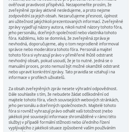
ověřovat pravdivost příspěvků. Nezapomeňte prosím, že
zveřejněné zprávy aktivně nesledujeme, a proto nejsme
zodpovědní za jejich obsah. Nezaručujeme přesnost, úplnost
ani užitečnost jakýchkoli prezentovaných informací. Zveřejněné
zprávy vyjadřují názory autora, nikoli nutně názory tohoto fóra,
jeho personálu, dceřiných společností nebo vlastníka tohoto
fóra. Každému, kdo se domnívá, že zveřejněná zpráva je
nevhodná, doporučujeme, aby o tom neprodleně informoval
správce nebo moderátora tohoto fóra. Personál a majitel
tohoto fóra si vyhrazují právo v přiměřené lhůtě odstranit
nevhodný obsah, pokud usoudí, že je to nutné. Jedná se o
manuální proces, proto nemusí být možné okamžitě odstranit
nebo upravit konkrétní zprávy. Tato pravidla se vztahují i na
informace v profilech uživatelů.
Za obsah zveřejněných zpráv nesete výhradní odpovědnost.
Dále souhlasíte s tím, že nebudete žádat odškodnění od
majitele tohoto fóra, všech souvisejících webových stránkách,
jeho personálu a dceřinných společnostech. Majitelé tohoto
fóra si rovněž vyhrazují právo odhalit vaši totožnost (nebo
jakékoli jiné související informace shromážděné v rámci této
služby) v případě formální stížnosti nebo úředního řízení
vyplývajícího z jakékoli situace způsobené vaším používáním