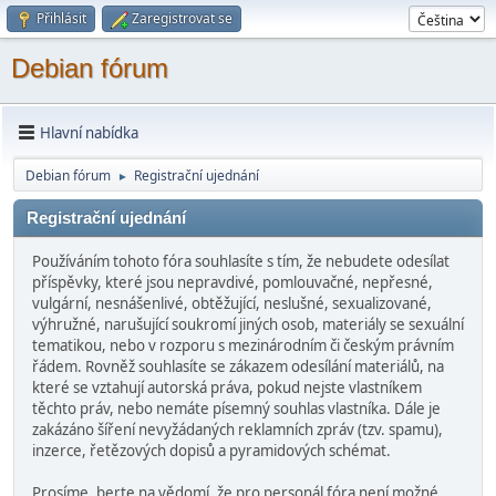
Přihlásit
Zaregistrovat se
Debian fórum
Hlavní nabídka
Debian fórum
Registrační ujednání
►
Registrační ujednání
Používáním tohoto fóra souhlasíte s tím, že nebudete odesílat
příspěvky, které jsou nepravdivé, pomlouvačné, nepřesné,
vulgární, nesnášenlivé, obtěžující, neslušné, sexualizované,
výhružné, narušující soukromí jiných osob, materiály se sexuální
tematikou, nebo v rozporu s mezinárodním či českým právním
řádem. Rovněž souhlasíte se zákazem odesílání materiálů, na
které se vztahují autorská práva, pokud nejste vlastníkem
těchto práv, nebo nemáte písemný souhlas vlastníka. Dále je
zakázáno šíření nevyžádaných reklamních zpráv (tzv. spamu),
inzerce, řetězových dopisů a pyramidových schémat.
Prosíme, berte na vědomí, že pro personál fóra není možné