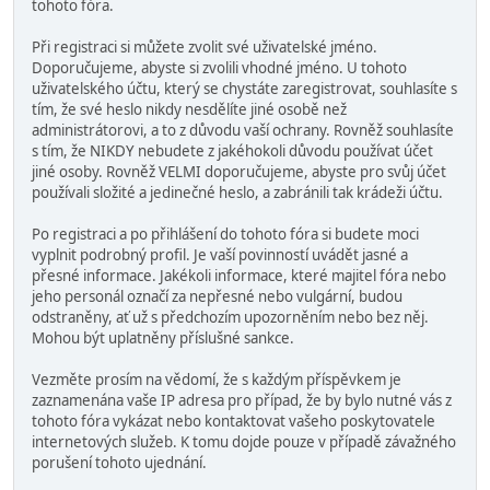
tohoto fóra.
Při registraci si můžete zvolit své uživatelské jméno.
Doporučujeme, abyste si zvolili vhodné jméno. U tohoto
uživatelského účtu, který se chystáte zaregistrovat, souhlasíte s
tím, že své heslo nikdy nesdělíte jiné osobě než
administrátorovi, a to z důvodu vaší ochrany. Rovněž souhlasíte
s tím, že NIKDY nebudete z jakéhokoli důvodu používat účet
jiné osoby. Rovněž VELMI doporučujeme, abyste pro svůj účet
používali složité a jedinečné heslo, a zabránili tak krádeži účtu.
Po registraci a po přihlášení do tohoto fóra si budete moci
vyplnit podrobný profil. Je vaší povinností uvádět jasné a
přesné informace. Jakékoli informace, které majitel fóra nebo
jeho personál označí za nepřesné nebo vulgární, budou
odstraněny, ať už s předchozím upozorněním nebo bez něj.
Mohou být uplatněny příslušné sankce.
Vezměte prosím na vědomí, že s každým příspěvkem je
zaznamenána vaše IP adresa pro případ, že by bylo nutné vás z
tohoto fóra vykázat nebo kontaktovat vašeho poskytovatele
internetových služeb. K tomu dojde pouze v případě závažného
porušení tohoto ujednání.