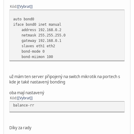
Kód
[Vybrat]
auto bond0
iface bond0 inet manual
address 192.168.0.2
netmask 255.255.255.0
gateway 192.168.0.1
slaves eth1 eth2
bond-mode 0
bond-miimon 100
už mám ten server připojený na switch mikrotik na portech s
kde je také nastavený bonding
oba mají nastavený
Kód
[Vybrat]
balance-rr
Díky za rady