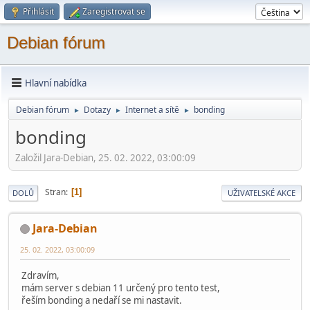
Přihlásit
Zaregistrovat se
Debian fórum
Hlavní nabídka
Debian fórum
Dotazy
Internet a sítě
bonding
►
►
►
bonding
Založil Jara-Debian, 25. 02. 2022, 03:00:09
Stran
1
DOLŮ
UŽIVATELSKÉ AKCE
Jara-Debian
25. 02. 2022, 03:00:09
Zdravím,
mám server s debian 11 určený pro tento test,
řeším bonding a nedaří se mi nastavit.