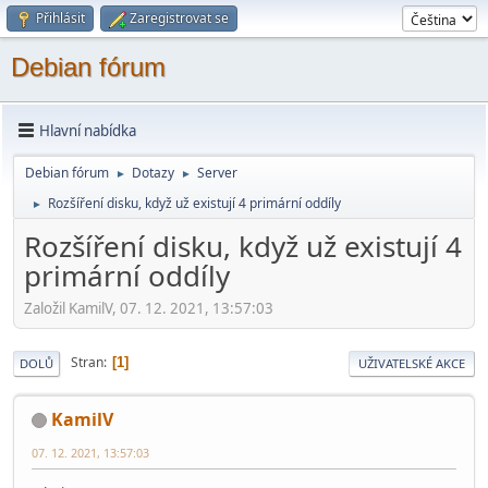
Přihlásit
Zaregistrovat se
Debian fórum
Hlavní nabídka
Debian fórum
Dotazy
Server
►
►
Rozšíření disku, když už existují 4 primární oddíly
►
Rozšíření disku, když už existují 4
primární oddíly
Založil KamilV, 07. 12. 2021, 13:57:03
Stran
1
DOLŮ
UŽIVATELSKÉ AKCE
KamilV
07. 12. 2021, 13:57:03