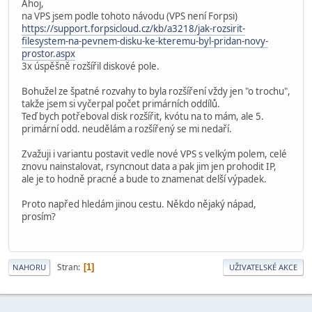
Ahoj,
na VPS jsem podle tohoto návodu (VPS není Forpsi)
https://support.forpsicloud.cz/kb/a3218/jak-rozsirit-
filesystem-na-pevnem-disku-ke-kteremu-byl-pridan-novy-
prostor.aspx
3x úspěšně rozšířil diskové pole.
Bohužel ze špatné rozvahy to byla rozšíření vždy jen "o trochu",
takže jsem si vyčerpal počet primárních oddílů.
Teď bych potřeboval disk rozšířit, kvótu na to mám, ale 5.
primární odd. neudělám a rozšířený se mi nedaří.
Zvažuji i variantu postavit vedle nové VPS s velkým polem, celé
znovu nainstalovat, rsyncnout data a pak jim jen prohodit IP,
ale je to hodně pracné a bude to znamenat delší výpadek.
Proto napřed hledám jinou cestu. Někdo nějaký nápad,
prosím?
Stran
1
NAHORU
UŽIVATELSKÉ AKCE