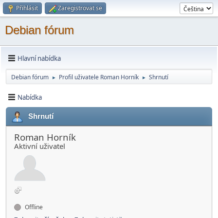
Přihlásit
Zaregistrovat se
Debian fórum
Hlavní nabídka
Debian fórum
Profil uživatele Roman Horník
Shrnutí
►
►
Nabídka
Shrnutí
Roman Horník
Aktivní­ uživatel
Offline