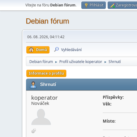
Vítejte na fóru
Debian fórum
.
Přihlásit
Zaregistrova
Debian fórum
06. 08. 2026, 04:11:42
Domů
Vyhledávání
Debian fórum
Profil uživatele koperator
Shrnutí
►
►
Informace o profilu
Shrnutí
koperator
Příspěvky:
Nováček
Věk:
Místo: