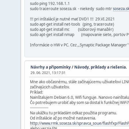
sudo ping 192.168.1.1
sudo traceroute soseza.sk - niekedy sudo mtr
soseza.s
!!! pri inštalácií je nutné mať DVD1 !!! 29.VI.2021
sudo apt-get install net-tools (ping, traceroute)
sudo apt-get install mc (súborový manažér)
sudo apt-get install nmap (mapovanie siete, portov PC,
Informácie o HW v PC. Cez ,,Synaptic Package Manager" d
Návrhy a připomínky
/
Návody, príklady a riešenia.
29. 06. 2021, 13:17:31
Mne ako občasnému, stále začínajúcemu užívateľovi LI
začínajúcich užívateľov.
Príklad:
Nainštalujem Debian 6.0, Wifi funguje. Nanovo nainštal
Čo potrebujem urobiť aby som sa dostal k funkčnej WiFi?
----------------
Na ukážku tu prikladám odkaz použitia programu.
Od inštalácie až po možné nastavenia.
http://www.rmk.soseza.sk/spravca_soue/flashfxp/Flash
alebo verzia EN