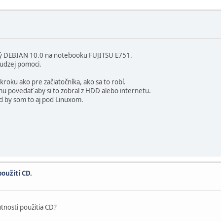
ný DEBIAN 10.0 na notebooku FUJITSU E751.
cudzej pomoci.
oku ako pre začiatočníka, ako sa to robí.
u povedať aby si to zobral z HDD alebo internetu.
 by som to aj pod Linuxom.
použití CD.
utnosti použitia CD?