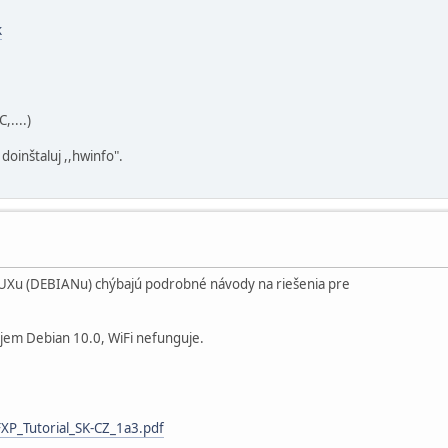
k
....)
oinštaluj ,,hwinfo".
NUXu (DEBIANu) chýbajú podrobné návody na riešenia pre
ujem Debian 10.0, WiFi nefunguje.
FXP_Tutorial_SK-CZ_1a3.pdf