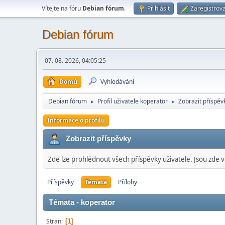
Vítejte na fóru
Debian fórum
.
Přihlásit
Zaregistrova
Debian fórum
07. 08. 2026, 04:05:25
Domů
Vyhledávání
Debian fórum
Profil uživatele koperator
Zobrazit příspěv
►
►
Informace o profilu
Zobrazit příspěvky
Zde lze prohlédnout všech příspěvky uživatele. Jsou zde v
Příspěvky
Témata
Přílohy
Témata - koperator
Stran
1