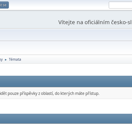
t se
Vítejte na oficiálním česko-
ky
Témata
►
idět pouze příspěvky z oblastí, do kterých máte přístup.