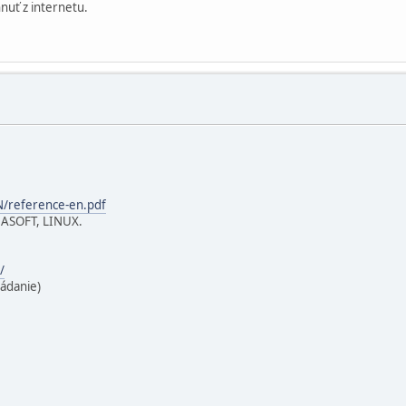
hnuť z internetu.
N/reference-en.pdf
BASOFT, LINUX.
/
ládanie)