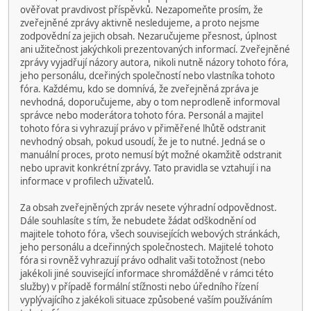
ověřovat pravdivost příspěvků. Nezapomeňte prosím, že
zveřejněné zprávy aktivně nesledujeme, a proto nejsme
zodpovědní za jejich obsah. Nezaručujeme přesnost, úplnost
ani užitečnost jakýchkoli prezentovaných informací. Zveřejněné
zprávy vyjadřují názory autora, nikoli nutně názory tohoto fóra,
jeho personálu, dceřiných společností nebo vlastníka tohoto
fóra. Každému, kdo se domnívá, že zveřejněná zpráva je
nevhodná, doporučujeme, aby o tom neprodleně informoval
správce nebo moderátora tohoto fóra. Personál a majitel
tohoto fóra si vyhrazují právo v přiměřené lhůtě odstranit
nevhodný obsah, pokud usoudí, že je to nutné. Jedná se o
manuální proces, proto nemusí být možné okamžitě odstranit
nebo upravit konkrétní zprávy. Tato pravidla se vztahují i na
informace v profilech uživatelů.
Za obsah zveřejněných zpráv nesete výhradní odpovědnost.
Dále souhlasíte s tím, že nebudete žádat odškodnění od
majitele tohoto fóra, všech souvisejících webových stránkách,
jeho personálu a dceřinných společnostech. Majitelé tohoto
fóra si rovněž vyhrazují právo odhalit vaši totožnost (nebo
jakékoli jiné související informace shromážděné v rámci této
služby) v případě formální stížnosti nebo úředního řízení
vyplývajícího z jakékoli situace způsobené vaším používáním