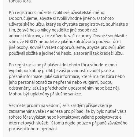
tohoto fóra.
Při registraci si můžete zvolit své uživatelské jméno.
Doporučujeme, abyste si zvolili vhodné jméno. U tohoto
uživatelského účtu, který se chystáte zaregistrovat, souhlasíte s
tím, že své heslo nikdy nesdělíte jiné osobě než
administrátorovi, a to z důvodu vaší ochrany. Rovněž souhlasíte
s tím, že NIKDY nebudete z jakéhokoli důvodu používat účet
jiné osoby. Rovněž VELMI doporučujeme, abyste pro svůj účet
používali složité a jedinečné heslo, a zabránili tak krádeži účtu.
Po registraci a po přihlášení do tohoto fóra si budete moci
vyplnit podrobný profil. Je vaší povinností uvádět jasné a
přesné informace. Jakékoli informace, které majitel fóra nebo
jeho personál označí za nepřesné nebo vulgární, budou
odstraněny, ať už s předchozím upozorněním nebo bez něj.
Mohou být uplatněny příslušné sankce.
Vezměte prosím na vědomí, že s každým příspěvkem je
zaznamenána vaše IP adresa pro případ, že by bylo nutné vás z
tohoto fóra vykázat nebo kontaktovat vašeho poskytovatele
internetových služeb. K tomu dojde pouze v případě závažného
porušení tohoto ujednání.