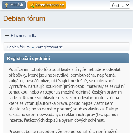
Přihlásit
Zaregistrovat se
Debian fórum
Hlavní nabídka
Debian fórum
Zaregistrovat se
►
Registrační ujednání
Používáním tohoto fóra souhlasíte s tím, že nebudete odesílat
příspěvky, které jsou nepravdivé, pomlouvačné, nepřesné,
vulgární, nesnášenlivé, obtěžující, neslušné, sexualizované,
výhružné, narušující soukromí jiných osob, materiály se sexuální
tematikou, nebo v rozporu s mezinárodním či českým právním
řádem. Rovněž souhlasíte se zákazem odesílání materiálů, na
které se vztahují autorská práva, pokud nejste vlastníkem
těchto práv, nebo nemáte písemný souhlas vlastníka. Dále je
zakázáno šíření nevyžádaných reklamních zpráv (tzv. spamu),
inzerce, řetězových dopisů a pyramidových schémat.
Prosíme, berte na vědomí, že pro personál fóra není možné