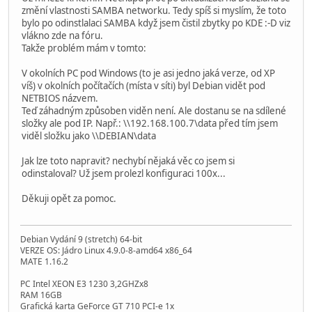
změní vlastnosti SAMBA networku. Tedy spíš si myslím, že toto
bylo po odinstlalaci SAMBA když jsem čistil zbytky po KDE :-D viz
vlákno zde na fóru.
Takže problém mám v tomto:
V okolních PC pod Windows (to je asi jedno jaká verze, od XP
víš) v okolních počítačích (místa v síti) byl Debian vidět pod
NETBIOS názvem.
Teď záhadným způsoben viděn není. Ale dostanu se na sdílené
složky ale pod IP. Např.: \\192.168.100.7\data před tím jsem
viděl složku jako \\DEBIAN\data
Jak lze toto napravit? nechybí nějaká věc co jsem si
odinstaloval? Už jsem prolezl konfiguraci 100x...
Děkuji opět za pomoc.
Debian Vydání 9 (stretch) 64-bit
VERZE OS: Jádro Linux 4.9.0-8-amd64 x86_64
MATE 1.16.2
PC Intel XEON E3 1230 3,2GHZx8
RAM 16GB
Grafická karta GeForce GT 710 PCI-e 1x