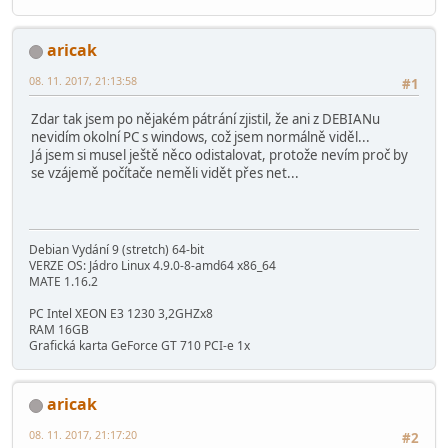
aricak
08. 11. 2017, 21:13:58
#1
Zdar tak jsem po nějakém pátrání zjistil, že ani z DEBIANu
nevidím okolní PC s windows, což jsem normálně viděl...
Já jsem si musel ještě něco odistalovat, protože nevím proč by
se vzájemě počítače neměli vidět přes net...
Debian Vydání 9 (stretch) 64-bit
VERZE OS: Jádro Linux 4.9.0-8-amd64 x86_64
MATE 1.16.2
PC Intel XEON E3 1230 3,2GHZx8
RAM 16GB
Grafická karta GeForce GT 710 PCI-e 1x
aricak
08. 11. 2017, 21:17:20
#2