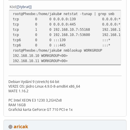
Kód
[Vybrat]
root@Pheobe:/home/jakub# netstat -tunap | grep smb
tcp 0 0 0.0.0.0:139 0.0.0.0:
tcp 0 0 0.0.0.0:445 0.0.0.0:
tcp 1 0 192.168.10.7:55168 192.168.10.7:139
tcp 0 0 192.168.10.7:53600 192.168.10.11:
tcp6 0 0 :::139 :::* NA
tcp6 0 0 :::445 :::* NA
root@Pheobe:/home/jakub# nmblookup WORKGROUP
192.168.10.10 WORKGROUP<00>
192.168.10.11 WORKGROUP<00>
Debian Vydání 9 (stretch) 64-bit
VERZE OS: Jádro Linux 4.9.0-8-amd64 x86_64
MATE 1.16.2
PC Intel XEON E3 1230 3,2GHZx8
RAM 16GB
Grafická karta GeForce GT 710 PCI-e 1x
aricak