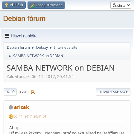
Přihlásit
Zaregistrovat se
Debian fórum
Hlavní nabídka
Debian fórum
Dotazy
Internet a sítě
►
►
SAMBA NETWORK on DEBIAN
►
SAMBA NETWORK on DEBIAN
Založil aricak, 06. 11. 2017, 20:41:54
Stran
1
DOLŮ
UŽIVATELSKÉ AKCE
aricak
06. 11. 2017, 20:41:54
Ahoj...
Už mi leze krkem... Nechápu proč po aktualizaci na Debžianu se