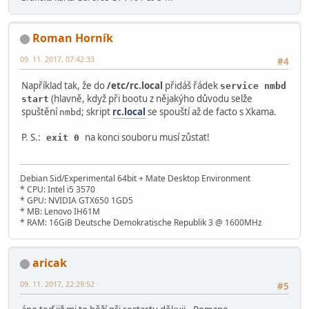
Roman Horník
09. 11. 2017, 07:42:33
#4
Například tak, že do
/etc/rc.local
přidáš řádek
service nmbd
(hlavně, když při bootu z nějakýho důvodu selže
start
spuštění
; skript
rc.local
se spouští až de facto s Xkama.
nmbd
P. S.:
na konci souboru musí zůstat!
exit 0
Debian Sid/Experimental 64bit + Mate Desktop Environment
* CPU: Intel i5 3570
* GPU: NVIDIA GTX650 1GD5
* MB: Lenovo IH61M
* RAM: 16GiB Deutsche Demokratische Republik 3 @ 1600MHz
aricak
09. 11. 2017, 22:29:52
#5