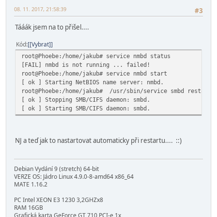
08. 11. 2017, 21:58:39
#3
Tááák jsem na to přišel....
Kód
[Vybrat]
root@Phoebe:/home/jakub# service nmbd status
[FAIL] nmbd is not running ... failed!
root@Phoebe:/home/jakub# service nmbd start
[ ok ] Starting NetBIOS name server: nmbd.
root@Phoebe:/home/jakub# /usr/sbin/service smbd restart
[ ok ] Stopping SMB/CIFS daemon: smbd.
[ ok ] Starting SMB/CIFS daemon: smbd.
NJ a teď jak to nastartovat automaticky při restartu.... ::)
Debian Vydání 9 (stretch) 64-bit
VERZE OS: Jádro Linux 4.9.0-8-amd64 x86_64
MATE 1.16.2
PC Intel XEON E3 1230 3,2GHZx8
RAM 16GB
Grafická karta GeForce GT 710 PCI-e 1x