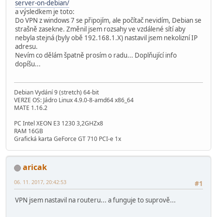
server-on-debian/
a výsledkem je toto:
Do VPN z windows 7 se připojím, ale počítač nevidím, Debian se
strašně zasekne. Změnil jsem rozsahy ve vzdálené sítí aby
nebyla stejná (byly obě 192.168.1.X) nastavil jsem nekolizní IP
adresu.
Nevím co dělám špatně prosím o radu... Doplňující info
dopíšu...
Debian Vydání 9 (stretch) 64-bit
VERZE OS: Jádro Linux 4.9.0-8-amd64 x86_64
MATE 1.16.2
PC Intel XEON E3 1230 3,2GHZx8
RAM 16GB
Grafická karta GeForce GT 710 PCI-e 1x
aricak
06. 11. 2017, 20:42:53
#1
VPN jsem nastavil na routeru... a funguje to suprově...