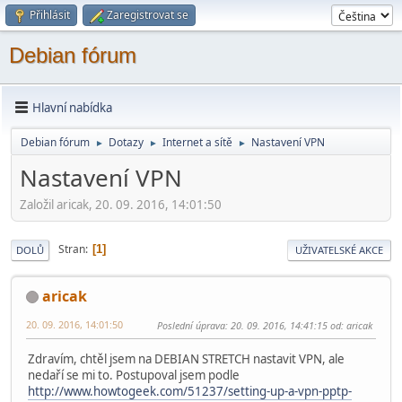
Přihlásit
Zaregistrovat se
Debian fórum
Hlavní nabídka
Debian fórum
Dotazy
Internet a sítě
Nastavení VPN
►
►
►
Nastavení VPN
Založil aricak, 20. 09. 2016, 14:01:50
Stran
1
DOLŮ
UŽIVATELSKÉ AKCE
aricak
20. 09. 2016, 14:01:50
Poslední úprava
: 20. 09. 2016, 14:41:15 od: aricak
Zdravím, chtěl jsem na DEBIAN STRETCH nastavit VPN, ale
nedaří se mi to. Postupoval jsem podle
http://www.howtogeek.com/51237/setting-up-a-vpn-pptp-