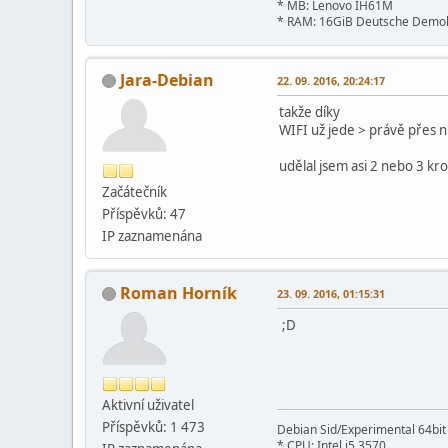
* MB: Lenovo IH61M
* RAM: 16GiB Deutsche Demok
Jara-Debian
22. 09. 2016, 20:24:17
takže díky
WIFI už jede > právě přes n
udělal jsem asi 2 nebo 3 kro
Začátečník
Příspěvků: 47
IP zaznamenána
Roman Horník
23. 09. 2016, 01:15:31
;D
Aktivní­ uživatel
Příspěvků: 1 473
Debian Sid/Experimental 64bi
* CPU: Intel i5 3570