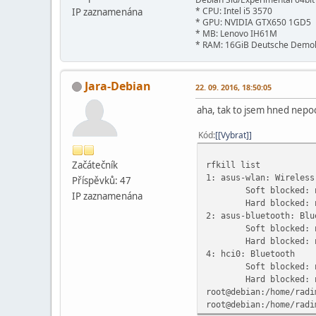
* CPU: Intel i5 3570
IP zaznamenána
* GPU: NVIDIA GTX650 1GD5
* MB: Lenovo IH61M
* RAM: 16GiB Deutsche Demok
Jara-Debian
22. 09. 2016, 18:50:05
aha, tak to jsem hned nepoch
Kód
[Vybrat]
Začátečník
rfkill list
1: asus-wlan: Wireless
Příspěvků: 47
Soft blocked: 
IP zaznamenána
Hard blocked: 
2: asus-bluetooth: Blu
Soft blocked: 
Hard blocked: 
4: hci0: Bluetooth
Soft blocked: 
Hard blocked: 
root@debian:/home/radi
root@debian:/home/radi