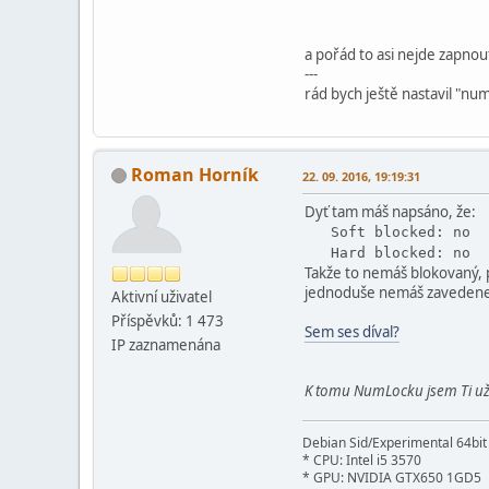
a pořád to asi nejde zapnou
---
rád bych ještě nastavil "nu
Roman Horník
22. 09. 2016, 19:19:31
Dyť tam máš napsáno, že:
Soft blocked: no
Hard blocked: no
Takže to nemáš blokovaný, p
jednoduše nemáš zavedenej
Aktivní­ uživatel
Příspěvků: 1 473
Sem ses díval?
IP zaznamenána
K tomu NumLocku jsem Ti už 
Debian Sid/Experimental 64bi
* CPU: Intel i5 3570
* GPU: NVIDIA GTX650 1GD5