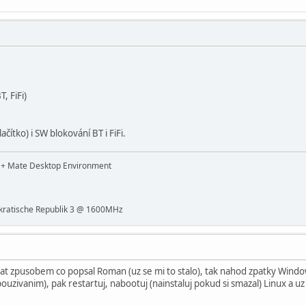
T, FiFi)
čítko) i SW blokování BT i FiFi.
t + Mate Desktop Environment
ratische Republik 3 @ 1600MHz
 zpusobem co popsal Roman (uz se mi to stalo), tak nahod zpatky Windows
pouzivanim), pak restartuj, nabootuj (nainstaluj pokud si smazal) Linux a uz 