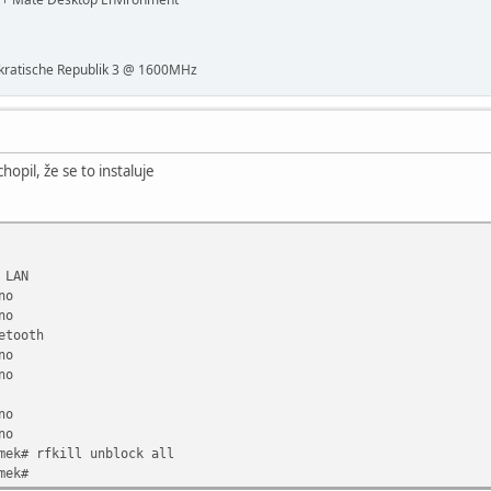
ratische Republik 3 @ 1600MHz
opil, že se to instaluje
 LAN
no
no
etooth
no
no
no
no
mek# rfkill unblock all
mek#