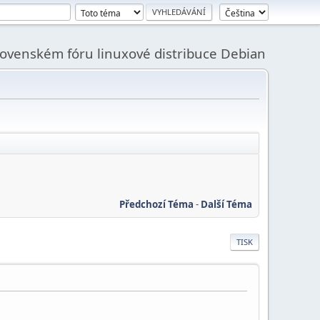
slovenském fóru linuxové distribuce Debian
Předchozí Téma
-
Další Téma
TISK