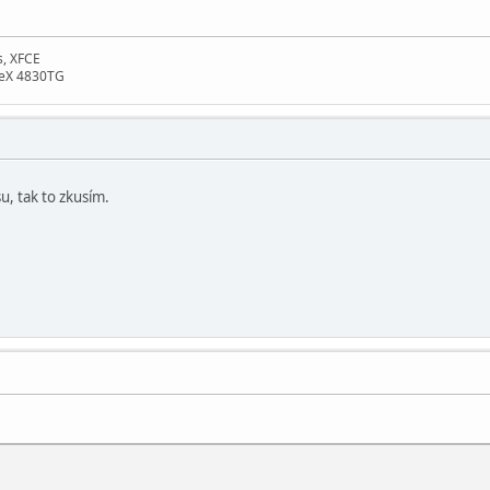
s, XFCE
neX 4830TG
u, tak to zkusím.