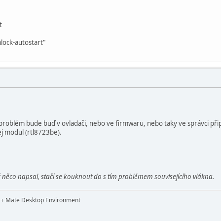
t
mlock-autostart"
roblém bude buď v ovladači, nebo ve firmwaru, nebo taky ve správci přip
 modul (rtl8723be).
něco napsal, stačí se kouknout do s tím problémem souvisejícího vlákna.
t + Mate Desktop Environment