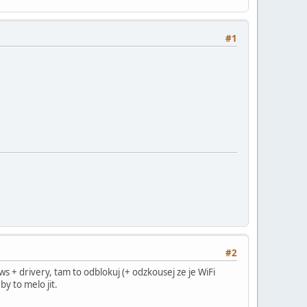
#1
#2
 + drivery, tam to odblokuj (+ odzkousej ze je WiFi
by to melo jit.