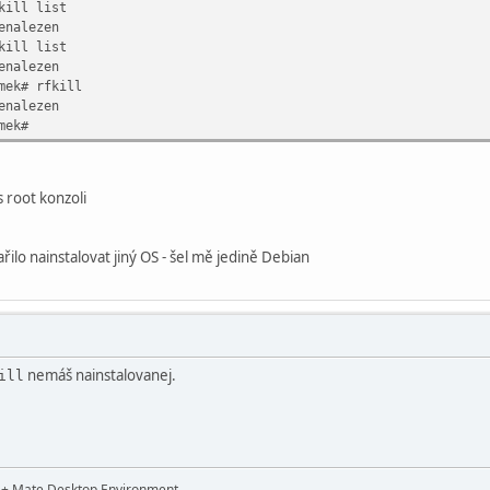
kill list
enalezen
kill list
enalezen
mek# rfkill
enalezen
mek#
 root konzoli
lo nainstalovat jiný OS - šel mě jedině Debian
nemáš nainstalovanej.
ill
t + Mate Desktop Environment