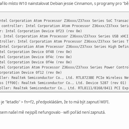
řilo místo W10 nainstalovat Debian jessie Cinnamon, s programy pro "běžn
ntel Corporation Atom Processor Z36xxx/Z37xxx Series SoC Transac
 controller: Intel Corporation Atom Processor Z36xxx/Z37xxx Seri
r: Intel Corporation Device 0f23 (rev 0e)
: Intel Corporation Atom Processor Z36xxx/Z37xxx Series USB xHCI
troller: Intel Corporation Atom Processor Z36xxx/Z37xxx Series T
Intel Corporation Atom Processor Z36xxx/Z37xxx Series High Defin
tel Corporation Device 0f48 (rev 0e)
tel Corporation Device 0f4c (rev 0e)
tel Corporation Device 0f4e (rev 0e)
tel Corporation Atom Processor Z36xxx/Z37xxx Series Power Contro
orporation Device 0f12 (rev 0e)
ller: Realtek Semiconductor Co., Ltd. RTL8723BE PCIe Wireless Ne
ss [ff00]: Realtek Semiconductor Co., Ltd. Device 5287 (rev 01)
oller: Realtek Semiconductor Co., Ltd. RTL8111/8168/8411 PCI Exp
i je "letadlo" > fn+f2, předpokládám, že to má být zapnutí WIFI.
 jsem našel mě nejspíš nefungovalo - wifi pořád není zapnutá.