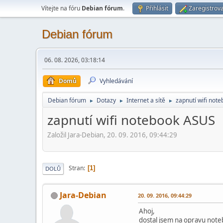
Vítejte na fóru
Debian fórum
.
Přihlásit
Zaregistrova
Debian fórum
06. 08. 2026, 03:18:14
Domů
Vyhledávání
Debian fórum
Dotazy
Internet a sítě
zapnutí wifi not
►
►
►
zapnutí wifi notebook ASUS
Založil Jara-Debian, 20. 09. 2016, 09:44:29
Stran
1
DOLŮ
Jara-Debian
20. 09. 2016, 09:44:29
Ahoj,
dostal jsem na opravu no