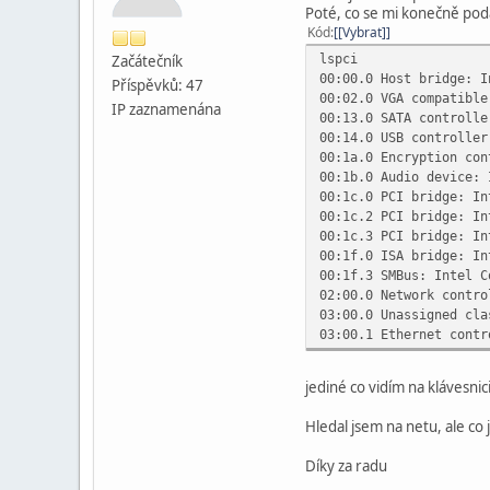
Poté, co se mi konečně poda
Kód
[Vybrat]
lspci
Začátečník
00:00.0 Host bridge: I
Příspěvků: 47
00:02.0 VGA compatible
IP zaznamenána
00:13.0 SATA controlle
00:14.0 USB controller
00:1a.0 Encryption con
00:1b.0 Audio device: 
00:1c.0 PCI bridge: In
00:1c.2 PCI bridge: In
00:1c.3 PCI bridge: In
00:1f.0 ISA bridge: In
00:1f.3 SMBus: Intel C
02:00.0 Network contro
03:00.0 Unassigned cla
03:00.1 Ethernet contr
jediné co vidím na klávesnic
Hledal jsem na netu, ale co
Díky za radu