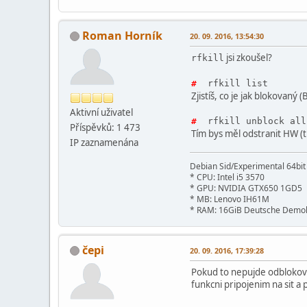
Roman Horník
20. 09. 2016, 13:54:30
jsi zkoušel?
rfkill
#
rfkill list
Zjistíš, co je jak blokovaný (B
Aktivní­ uživatel
#
rfkill unblock all
Příspěvků: 1 473
Tím bys měl odstranit HW (tla
IP zaznamenána
Debian Sid/Experimental 64bi
* CPU: Intel i5 3570
* GPU: NVIDIA GTX650 1GD5
* MB: Lenovo IH61M
* RAM: 16GiB Deutsche Demok
čepi
20. 09. 2016, 17:39:28
Pokud to nepujde odblokovat
funkcni pripojenim na sit a 