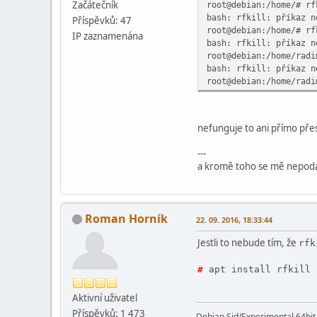
Začátečník
root@debian:/home/# rf
bash: rfkill: příkaz n
Příspěvků: 47
root@debian:/home/# rf
IP zaznamenána
bash: rfkill: příkaz n
root@debian:/home/radi
bash: rfkill: příkaz n
root@debian:/home/radi
nefunguje to ani přímo přes
---
a kromě toho se mě nepodaři
Roman Horník
22. 09. 2016, 18:33:44
Jestli to nebude tím, že
rfk
#
apt install rfkill
Aktivní­ uživatel
Příspěvků: 1 473
Debian Sid/Experimental 64bi