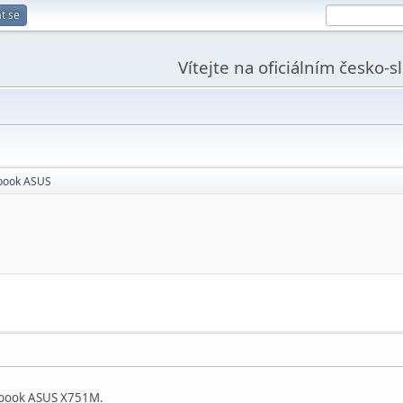
t se
Vítejte na oficiálním česko-
ebook ASUS
tebook ASUS X751M.