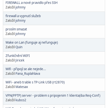
FIREWALL a nové pravidlo přes SSH
Založil
johnny
firewall a vypnutí služeb
Založil
johnny
prosím smazat
Založil
johnny
Wake on Lan (funguje aj nefunguje)
Založil
Quin
Zfunkčnění WIFI
Založil
Jiricek
Wifi - připojí se ale nejede...
Založil
Pana_Ruplahlava
WiFi - aneb trable s TP-Link USB (rt2870)
Založil
Matesax
VPN(PPTP) server - problem s pripojenim 1 klienta(iba Req-Conf)
Založil
kubco2