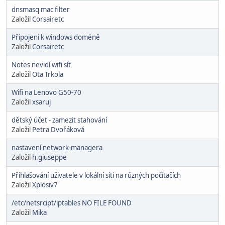
dnsmasq mac filter
Založil
Corsairetc
Připojení k windows doméně
Založil
Corsairetc
Notes nevidí wifi síť
Založil
Ota Trkola
Wifi na Lenovo G50-70
Založil
xsaruj
dětský účet - zamezit stahování
Založil
Petra Dvořáková
nastavení network-managera
Založil
h.giuseppe
Přihlašování uživatele v lokální síti na různých počítačích
Založil
Xplosiv7
/etc/netsrcipt/iptables NO FILE FOUND
Založil
Mika