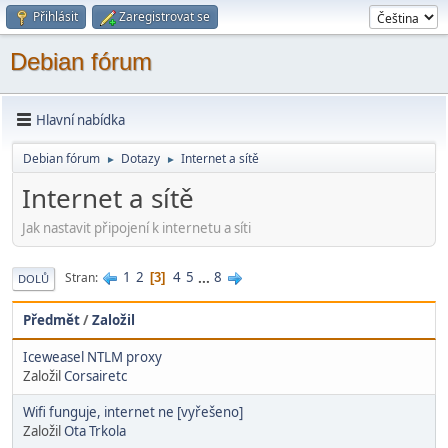
Přihlásit
Zaregistrovat se
Debian fórum
Hlavní nabídka
Debian fórum
Dotazy
Internet a sítě
►
►
Internet a sítě
Jak nastavit připojení k internetu a síti
1
2
4
5
...
8
Stran
3
DOLŮ
Předmět
/
Založil
Iceweasel NTLM proxy
Založil
Corsairetc
Wifi funguje, internet ne [vyřešeno]
Založil
Ota Trkola