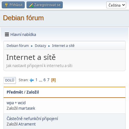
Přihlásit
Zaregistrovat se
Debian fórum
Hlavní nabídka
Debian fórum
Dotazy
Internet a sítě
►
►
Internet a sítě
Jak nastavit připojení k internetu a síti
1
...
6
7
Stran
8
DOLŮ
Předmět
/
Založil
wpa + wcid
Založil
martasek
Částečně nefunkční připojení
Založil
Atrament