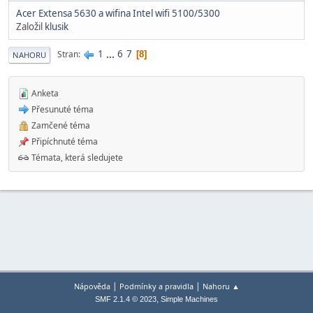
Acer Extensa 5630 a wifina Intel wifi 5100/5300
Založil
klusik
1
...
6
7
Stran
8
NAHORU
Anketa
Přesunuté téma
Zamčené téma
Připíchnuté téma
Témata, která sledujete
|
|
Nápověda
Podmínky a pravidla
Nahoru ▲
,
SMF 2.1.4 © 2023
Simple Machines