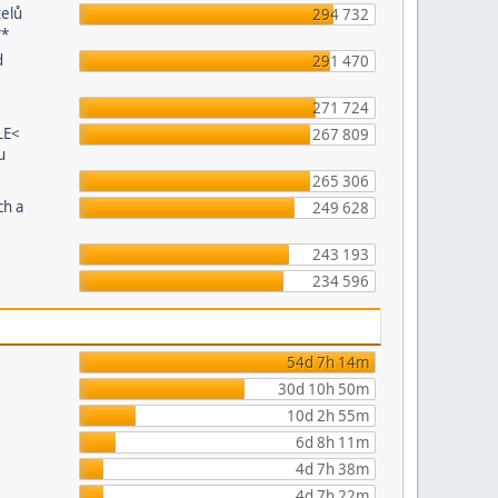
telů
294 732
**
d
291 470
271 724
LE<
267 809
u
265 306
ch a
249 628
243 193
234 596
54d 7h 14m
30d 10h 50m
10d 2h 55m
6d 8h 11m
4d 7h 38m
4d 7h 22m