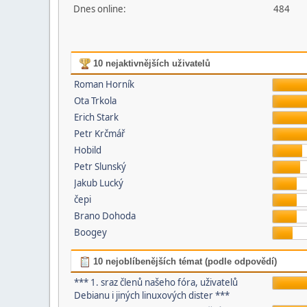
Dnes online:
484
10 nejaktivnějších uživatelů
Roman Horník
Ota Trkola
Erich Stark
Petr Krčmář
Hobild
Petr Slunský
Jakub Lucký
čepi
Brano Dohoda
Boogey
10 nejoblíbenějších témat (podle odpovědí)
*** 1. sraz členů našeho fóra, uživatelů
Debianu i jiných linuxových dister ***