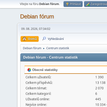
Vítejte na fóru
Debian fórum
.
Přihlásit
Zaregistrova
Debian fórum
09. 08. 2026, 07:34:02
Domů
Vyhledávání
Debian fórum
Centrum statistik
►
Debian fórum - Centrum statistik
Obecné statistiky
Celkem uživatelů:
1 390
Celkem příspěvků:
13 138
Celkem témat:
2 070
Celkem kategorií:
6
Uživatelů online:
445
Nejvíce online:
10 334 