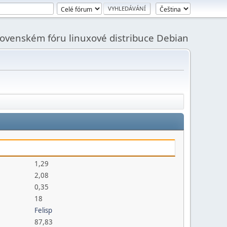
slovenském fóru linuxové distribuce Debian
1,29
2,08
0,35
18
Felisp
87,83