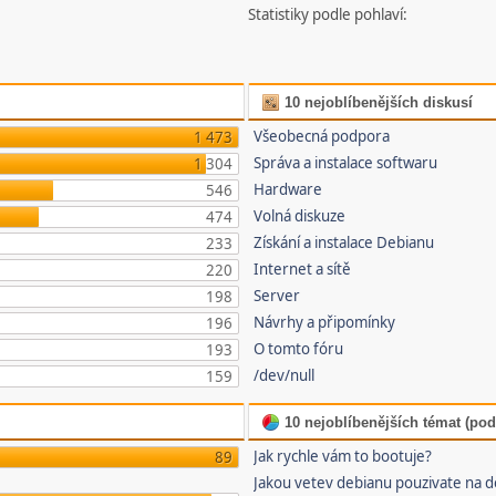
Statistiky podle pohlaví:
10 nejoblíbenějších diskusí
Všeobecná podpora
1 473
Správa a instalace softwaru
1 304
Hardware
546
Volná diskuze
474
Získání a instalace Debianu
233
Internet a sítě
220
Server
198
Návrhy a připomínky
196
O tomto fóru
193
/dev/null
159
10 nejoblíbenějších témat (pod
Jak rychle vám to bootuje?
89
Jakou vetev debianu pouzivate na 