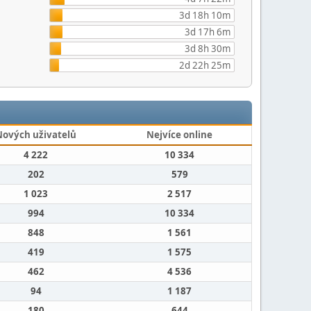
3d 18h 10m
3d 17h 6m
3d 8h 30m
2d 22h 25m
Nových uživatelů
Nejvíce online
4 222
10 334
202
579
1 023
2 517
994
10 334
848
1 561
419
1 575
462
4 536
94
1 187
180
644