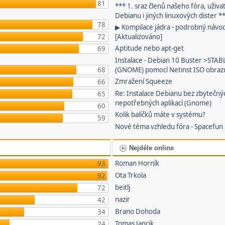
81
*** 1. sraz členů našeho fóra, uživa
Debianu i jiných linuxových dister *
78
▶ Kompilace jádra - podrobný návo
72
[Aktualizováno]
Aptitude nebo apt-get
69
Instalace - Debian 10 Buster >STAB
68
(GNOME) pomocí Netinst ISO obraz
Zmražení Squeeze
66
Re: Instalace Debianu bez zbytečný
65
nepotřebných aplikací (Gnome)
60
Kolik balíčků máte v systému?
59
Nové téma vzhledu fóra - Spacefun
Nejdéle online
Roman Horník
93
Ota Trkola
92
beitlj
72
nazir
42
Brano Dohoda
34
Tomas Jancik
24