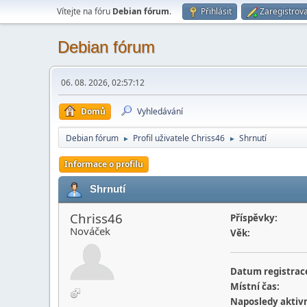
Vítejte na fóru
Debian fórum
.
Přihlásit
Zaregistrova
Debian fórum
06. 08. 2026, 02:57:12
Domů
Vyhledávání
Debian fórum
Profil uživatele Chriss46
Shrnutí
►
►
Informace o profilu
Shrnutí
Chriss46
Příspěvky:
Nováček
Věk:
Datum registrac
Místní čas:
Naposledy aktivn