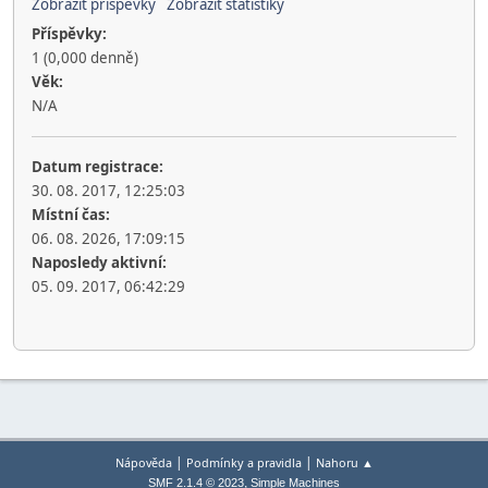
Zobrazit příspěvky
Zobrazit statistiky
Příspěvky:
1 (0,000 denně)
Věk:
N/A
Datum registrace:
30. 08. 2017, 12:25:03
Místní čas:
06. 08. 2026, 17:09:15
Naposledy aktivní:
05. 09. 2017, 06:42:29
|
|
Nápověda
Podmínky a pravidla
Nahoru ▲
,
SMF 2.1.4 © 2023
Simple Machines