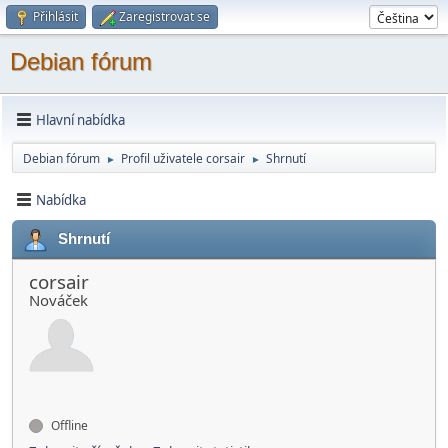
Přihlásit
Zaregistrovat se
Debian fórum
Hlavní nabídka
Debian fórum
Profil uživatele corsair
Shrnutí
►
►
Nabídka
Shrnutí
corsair
Nováček
Offline