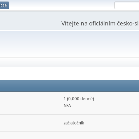
t se
Vítejte na oficiálním česko-
1 (0,000 denně)
N/A
začiatočník