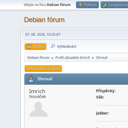
Vítejte na fóru
Debian fórum
.
Přihlásit
Zaregistrova
Debian fórum
07. 08. 2026, 10:35:47
Domů
Vyhledávání
Debian fórum
Profil uživatele Imrich
Shrnutí
►
►
Informace o profilu
Shrnutí
Imrich
Příspěvky:
Nováček
Věk:
Jabber: