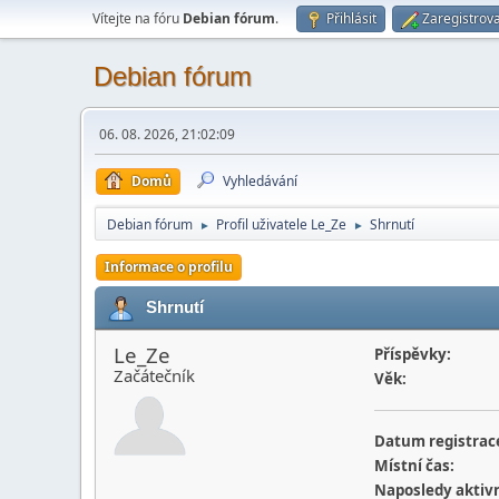
Vítejte na fóru
Debian fórum
.
Přihlásit
Zaregistrova
Debian fórum
06. 08. 2026, 21:02:09
Domů
Vyhledávání
Debian fórum
Profil uživatele Le_Ze
Shrnutí
►
►
Informace o profilu
Shrnutí
Le_Ze
Příspěvky:
Začátečník
Věk:
Datum registrac
Místní čas:
Naposledy aktivn