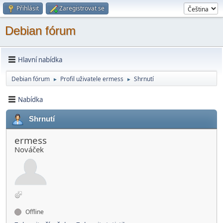
Přihlásit
Zaregistrovat se
Debian fórum
Hlavní nabídka
Debian fórum
Profil uživatele ermess
Shrnutí
►
►
Nabídka
Shrnutí
ermess
Nováček
Offline