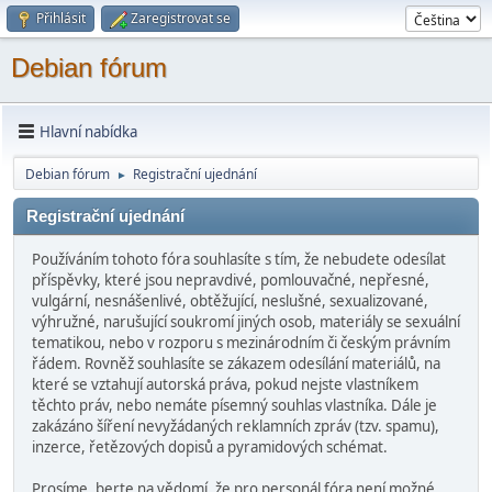
Přihlásit
Zaregistrovat se
Debian fórum
Hlavní nabídka
Debian fórum
Registrační ujednání
►
Registrační ujednání
Používáním tohoto fóra souhlasíte s tím, že nebudete odesílat
příspěvky, které jsou nepravdivé, pomlouvačné, nepřesné,
vulgární, nesnášenlivé, obtěžující, neslušné, sexualizované,
výhružné, narušující soukromí jiných osob, materiály se sexuální
tematikou, nebo v rozporu s mezinárodním či českým právním
řádem. Rovněž souhlasíte se zákazem odesílání materiálů, na
které se vztahují autorská práva, pokud nejste vlastníkem
těchto práv, nebo nemáte písemný souhlas vlastníka. Dále je
zakázáno šíření nevyžádaných reklamních zpráv (tzv. spamu),
inzerce, řetězových dopisů a pyramidových schémat.
Prosíme, berte na vědomí, že pro personál fóra není možné