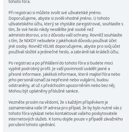
tohoto fóra.
Při registraci si můžete zvolit své uživatelské jméno.
Doporučujeme, abyste si zvolili vhodné jméno. U tohoto
uživatelského účtu, který se chystáte zaregistrovat, souhlasíte s
tím, že své heslo nikdy nesdělíte jiné osobě než
administrátorovi, a to z důvodu vaší ochrany. Rovněž souhlasíte
s tím, že NIKDY nebudete z jakéhokoli důvodu používat účet
jiné osoby. Rovněž VELMI doporučujeme, abyste pro svůj účet
používali složité a jedinečné heslo, a zabránili tak krádeži účtu.
Po registraci a po přihlášení do tohoto fóra si budete moci
vyplnit podrobný profil. Je vaší povinností uvádět jasné a
přesné informace. Jakékoli informace, které majitel fóra nebo
jeho personál označí za nepřesné nebo vulgární, budou
odstraněny, ať už s předchozím upozorněním nebo bez něj.
Mohou být uplatněny příslušné sankce.
Vezměte prosím na vědomí, že s každým příspěvkem je
zaznamenána vaše IP adresa pro případ, že by bylo nutné vás z
tohoto fóra vykázat nebo kontaktovat vašeho poskytovatele
internetových služeb. K tomu dojde pouze v případě závažného
porušení tohoto ujednání.