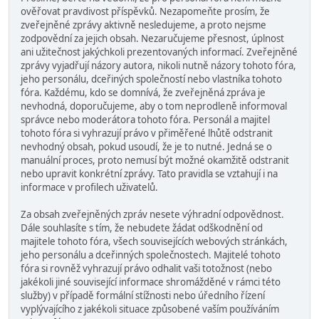
ověřovat pravdivost příspěvků. Nezapomeňte prosím, že
zveřejněné zprávy aktivně nesledujeme, a proto nejsme
zodpovědní za jejich obsah. Nezaručujeme přesnost, úplnost
ani užitečnost jakýchkoli prezentovaných informací. Zveřejněné
zprávy vyjadřují názory autora, nikoli nutně názory tohoto fóra,
jeho personálu, dceřiných společností nebo vlastníka tohoto
fóra. Každému, kdo se domnívá, že zveřejněná zpráva je
nevhodná, doporučujeme, aby o tom neprodleně informoval
správce nebo moderátora tohoto fóra. Personál a majitel
tohoto fóra si vyhrazují právo v přiměřené lhůtě odstranit
nevhodný obsah, pokud usoudí, že je to nutné. Jedná se o
manuální proces, proto nemusí být možné okamžitě odstranit
nebo upravit konkrétní zprávy. Tato pravidla se vztahují i na
informace v profilech uživatelů.
Za obsah zveřejněných zpráv nesete výhradní odpovědnost.
Dále souhlasíte s tím, že nebudete žádat odškodnění od
majitele tohoto fóra, všech souvisejících webových stránkách,
jeho personálu a dceřinných společnostech. Majitelé tohoto
fóra si rovněž vyhrazují právo odhalit vaši totožnost (nebo
jakékoli jiné související informace shromážděné v rámci této
služby) v případě formální stížnosti nebo úředního řízení
vyplývajícího z jakékoli situace způsobené vaším používáním