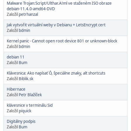
Malware Trojan:Script/Ulthar.A!ml ve staženém ISO obraze
debian-11.4.0-amd64-DVD
Založil
petrhanzal
Jak vytvořit virtuální weby v Debianu + LetsEncrypt cert
Založil
bdmin
Kernel panic - Cannot open root device 801 or unknown-block
Založil
bdmin
debian 11
Založil
Bum
Klávesnica: Ako napísať Ô, špeciálne znaky, alt shortcuts
Založil
Biblik.sk
Hibernace
Založil
Petr Blažíček
klávesnice v terminálu Sid
Založil
piquick
Digitálny podpis
Založil
Bum