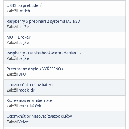
USB3 po prebudení.
Založil
Imrich
Raspberry 5 přepinaní 2 systemu M2 a SD
Založil
Le_Ze
MQTT Broker
Založil
Le_Ze
Raspberry - raspios-bookworm - debian 12
Založil
Le_Ze
Převrácený displej >VYŘEŠENO<
Založil
BFU
Upozornění na stav baterie
Založil
radek_dr
Xscreensaver a hibernace.
Založil
Petr Blažíček
Odomknút prihlasovací zväzok klúčov
Založil
Velvet