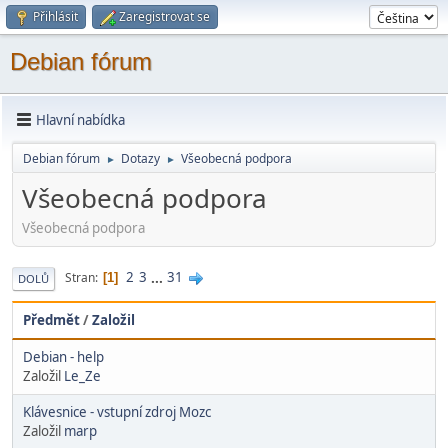
Přihlásit
Zaregistrovat se
Debian fórum
Hlavní nabídka
Debian fórum
Dotazy
Všeobecná podpora
►
►
Všeobecná podpora
Všeobecná podpora
2
3
...
31
Stran
1
DOLŮ
Předmět
/
Založil
Debian - help
Založil
Le_Ze
Klávesnice - vstupní zdroj Mozc
Založil
marp