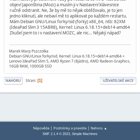
objeví Japonština (Mozc) a musím ji v Nastavení klávesnice
ručně odstranit. Ne, že by mě to nějak obtěžovalo, je to jen
jedno kliknutí, ale nebaví mě to aplikovat po každém restartu.
Mám Debian GNU/Linux forky/sid (forky) x86_64, ntb: 82XM
(IdeaPad Slim 3 15ABR8), Kernel: Linux 6.18.15+deb14-amd64
Zkušel jsem to i v nastavení MOZC, ale nic... Nějaký nápad?
Marek Marp Pszczolka
Debian GNU/Linux forky/sid, Kernel: Linux 6.18.15+deb14-amd64 +
Lenovo IdeaPad Slim 5, AMD Ryzen 7 (8jádro), AMD Radeon Graphics,
16GB RAM, 1000GB SSD
Stran
1
NAHORU
UŽIVATELSKÉ AKCE
|
|
Nápověda
Podmínky a pravidla
Nahoru ▲
,
SMF 2.1.4 © 2023
Simple Machines