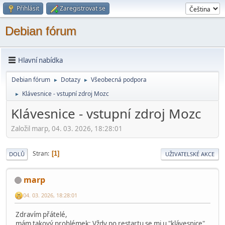
Přihlásit
Zaregistrovat se
Debian fórum
Hlavní nabídka
Debian fórum
Dotazy
Všeobecná podpora
►
►
Klávesnice - vstupní zdroj Mozc
►
Klávesnice - vstupní zdroj Mozc
Založil marp, 04. 03. 2026, 18:28:01
Stran
1
DOLŮ
UŽIVATELSKÉ AKCE
marp
04. 03. 2026, 18:28:01
Zdravím přátelé,
mám takový problémek: Vždy po restartu se mi u "klávesnice"