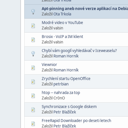
Apt-pinning aneb nové verze aplikací na Debi
Založil
Ota Trkola
Modré video v YouTube
Založil valsin
Brosix - VoIP a IM klient
Založil valsin
Chybí vám googlí vyhledávač v Iceweaselu?
Založil
Roman Horník
Viewnior
Založil
Roman Horník
Zrychlení startu OpenOffice
Založil
petrbian
htop -- nahrada za top
Založil Cr0nO
Synchronizace s Google diskem
Založil
Petr Blažíček
FreeRapid Downloader po deseti letech
Založil
Petr Blažíček