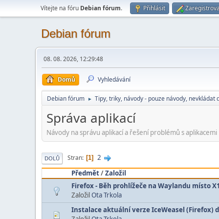
Vítejte na fóru
Debian fórum
.
Přihlásit
Zaregistrova
Debian fórum
08. 08. 2026, 12:29:48
Domů
Vyhledávání
Debian fórum
Tipy, triky, návody - pouze návody, nevkládat 
►
Správa aplikací
Návody na správu aplikací a řešení problémů s aplikacemi
2
Stran
1
DOLŮ
Předmět
/
Založil
Firefox - Běh prohlížeče na Waylandu místo X
Založil
Ota Trkola
Instalace aktuální verze IceWeasel (Firefox)
Založil
Ota Trkola