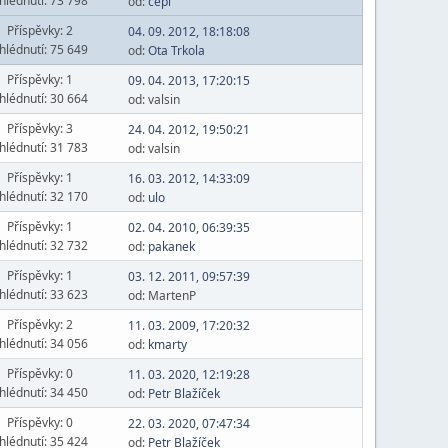
hlédnutí: 73 798
od:
čepi
Příspěvky: 2
04. 09. 2012, 18:18:08
hlédnutí: 75 649
od:
Ota Trkola
Příspěvky: 1
09. 04. 2013, 17:20:15
hlédnutí: 30 664
od: valsin
Příspěvky: 3
24. 04. 2012, 19:50:21
hlédnutí: 31 783
od: valsin
Příspěvky: 1
16. 03. 2012, 14:33:09
hlédnutí: 32 170
od:
ulo
Příspěvky: 1
02. 04. 2010, 06:39:35
hlédnutí: 32 732
od:
pakanek
Příspěvky: 1
03. 12. 2011, 09:57:39
hlédnutí: 33 623
od: MartenP
Příspěvky: 2
11. 03. 2009, 17:20:32
hlédnutí: 34 056
od:
kmarty
Příspěvky: 0
11. 03. 2020, 12:19:28
hlédnutí: 34 450
od:
Petr Blažíček
Příspěvky: 0
22. 03. 2020, 07:47:34
hlédnutí: 35 424
od:
Petr Blažíček