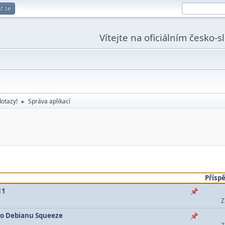
t se
Vítejte na oficiálním česko-
dotazy!
Správa aplikací
►
Přísp
11
Z
 do Debianu Squeeze