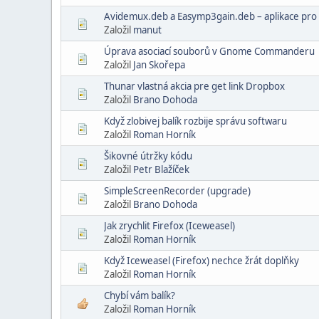
Avidemux.deb a Easymp3gain.deb – aplikace pro
Založil
manut
Úprava asociací souborů v Gnome Commanderu
Založil
Jan Skořepa
Thunar vlastná akcia pre get link Dropbox
Založil
Brano Dohoda
Když zlobivej balík rozbije správu softwaru
Založil
Roman Horník
Šikovné útržky kódu
Založil
Petr Blažíček
SimpleScreenRecorder (upgrade)
Založil
Brano Dohoda
Jak zrychlit Firefox (Iceweasel)
Založil
Roman Horník
Když Iceweasel (Firefox) nechce žrát doplňky
Založil
Roman Horník
Chybí vám balík?
Založil
Roman Horník