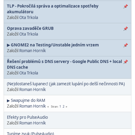
TLP - Pokročilá správa a optimalizace spotřeby
akumulátoru
Založil
Ota Trkola
Oprava zavaděče GRUB
Založil
Ota Trkola
▶ GNOME2 na Testing/Unstable jedním vrzem
Založil
Roman Horník
Řešení problémů s DNS servery - Google Public DNS + local
DNS cache
Založil
Ota Trkola
(Ne)dostaneš lupanec! (jak zamezit lupání po delší nečinnosti PA)
Založil
Roman Horník
▶ Swapujme do RAM
Založil
Roman Horník
1
2
Stran
Efekty pro PulseAudio
Založil
Roman Horník
Tuníme zvuk (PulseAudio)