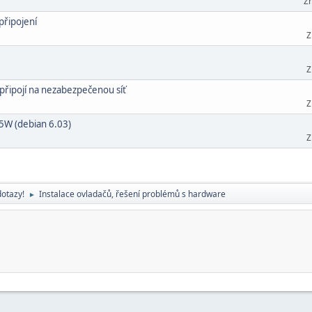
Zh
připojení
Z
Z
epřipojí na nezabezpečenou síť
Z
5W (debian 6.03)
Z
dotazy!
Instalace ovladačů, řešení problémů s hardware
►