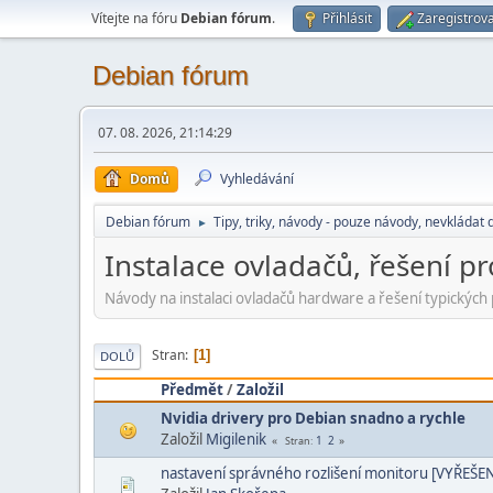
Vítejte na fóru
Debian fórum
.
Přihlásit
Zaregistrova
Debian fórum
07. 08. 2026, 21:14:29
Domů
Vyhledávání
Debian fórum
Tipy, triky, návody - pouze návody, nevkládat 
►
Instalace ovladačů, řešení 
Návody na instalaci ovladačů hardware a řešení typickýc
Stran
1
DOLŮ
Předmět
/
Založil
Nvidia drivery pro Debian snadno a rychle
Založil
Migilenik
1
2
Stran
nastavení správného rozlišení monitoru [VYŘEŠE