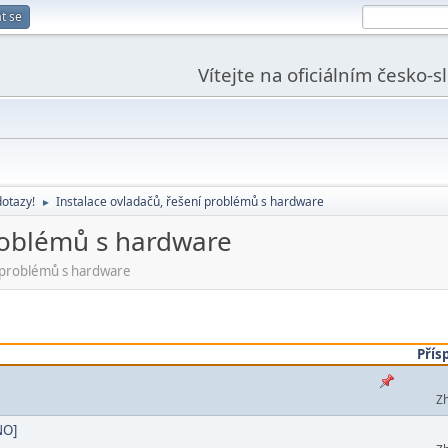
t se
Vítejte na oficiálním česko-
dotazy!
Instalace ovladačů, řešení problémů s hardware
►
problémů s hardware
h problémů s hardware
Přís
Zh
NO]