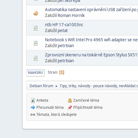
Založil
Jan Skořepa
Automatika nastavení oprávnění USB zařízení po 
Založil
Roman Horník
ntb HP 17-ca1003nc
Založil
petat
Notebook s Wifi Intel Pro 4965 wifi adapter se n
Založil
petrbian
Zprovozní skeneru na tiskárně Epson Stylus SX51
Založil
petrbian
Stran
1
NAHORU
Debian fórum
Tipy, triky, návody - pouze návody, nevkládat 
►
Anketa
Zamčené téma
Přesunuté téma
Připíchnuté téma
Témata, která sledujete