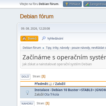
Vítejte na fóru
Debian fórum
.
Přihlásit
Zaregistrova
Debian fórum
09. 08. 2026, 12:20:08
Domů
Vyhledávání
Debian fórum
Tipy, triky, návody - pouze návody, nevkládat 
►
Začínáme s operačním syst
Jak získat a nainstalovat operační systém Debian
Stran
1
DOLŮ
Předmět
/
Založil
Instalace - Debian 10 Buster >STABLE< (GNOM
Založil
Ota Trkola
Stran
1
NAHORU