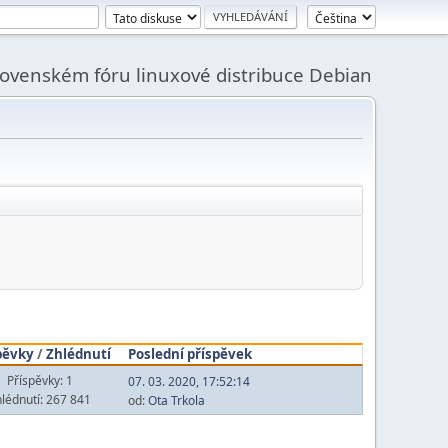
slovenském fóru linuxové distribuce Debian
pěvky
/
Zhlédnutí
Poslední příspěvek
Příspěvky: 1
07. 03. 2020, 17:52:14
lédnutí: 267 841
od:
Ota Trkola