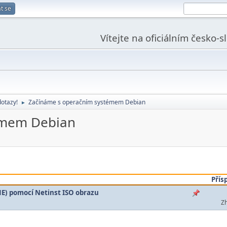
t se
Vítejte na oficiálním česko-
dotazy!
Začínáme s operačním systémem Debian
►
émem Debian
Přís
E) pomocí Netinst ISO obrazu
Zh