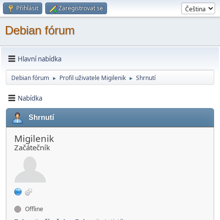
Přihlásit
Zaregistrovat se
Debian fórum
Hlavní nabídka
Debian fórum
Profil uživatele Migilenik
Shrnutí
►
►
Nabídka
Shrnutí
Migilenik
Začátečník
Offline