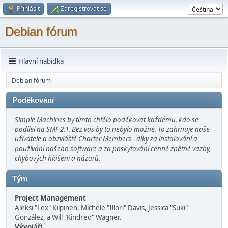
Přihlásit
Zaregistrovat se
Debian fórum
Hlavní nabídka
Debian fórum
Poděkování
Simple Machines by tímto chtělo poděkovat každému, kdo se
podílel na SMF 2.1. Bez vás by to nebylo možné. To zahrnuje naše
uživatele a obzvláště Charter Members - díky za instalování a
používání našeho software a za poskytování cenné zpětné vazby,
chybových hlášení a názorů.
Tým
Project Management
Aleksi "Lex" Kilpinen, Michele "Illori" Davis, Jessica "Suki"
González, a Will "Kindred" Wagner.
Vývojáři