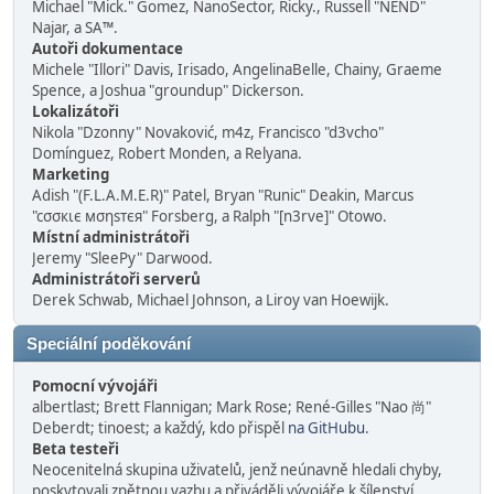
Michael "Mick." Gomez, NanoSector, Ricky., Russell "NEND"
Najar, a SA™.
Autoři dokumentace
Michele "Illori" Davis, Irisado, AngelinaBelle, Chainy, Graeme
Spence, a Joshua "groundup" Dickerson.
Lokalizátoři
Nikola "Dzonny" Novaković, m4z, Francisco "d3vcho"
Domínguez, Robert Monden, a Relyana.
Marketing
Adish "(F.L.A.M.E.R)" Patel, Bryan "Runic" Deakin, Marcus
"cσσкιє мσηѕтєя" Forsberg, a Ralph "[n3rve]" Otowo.
Místní administrátoři
Jeremy "SleePy" Darwood.
Administrátoři serverů
Derek Schwab, Michael Johnson, a Liroy van Hoewijk.
Speciální poděkování
Pomocní vývojáři
albertlast; Brett Flannigan; Mark Rose; René-Gilles "Nao 尚"
Deberdt; tinoest; a každý, kdo přispěl
na GitHubu
.
Beta testeři
Neocenitelná skupina uživatelů, jenž neúnavně hledali chyby,
poskytovali zpětnou vazbu a přiváděli vývojáře k šílenství.