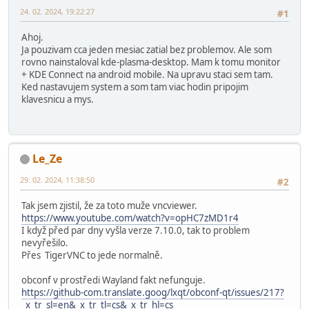
24. 02. 2024, 19:22:27
#1
Ahoj.
Ja pouzivam cca jeden mesiac zatial bez problemov. Ale som
rovno nainstaloval kde-plasma-desktop. Mam k tomu monitor
+ KDE Connect na android mobile. Na upravu staci sem tam.
Ked nastavujem system a som tam viac hodin pripojim
klavesnicu a mys.
Le_Ze
29. 02. 2024, 11:38:50
#2
Tak jsem zjistil, že za toto muže vncviewer.
https://www.youtube.com/watch?v=opHC7zMD1r4
I když před par dny vyšla verze 7.10.0, tak to problem
nevyřešilo.
Přes TigerVNC to jede normalně.
obconf v prostředi Wayland fakt nefunguje.
https://github-com.translate.goog/lxqt/obconf-qt/issues/217?
_x_tr_sl=en&_x_tr_tl=cs&_x_tr_hl=cs