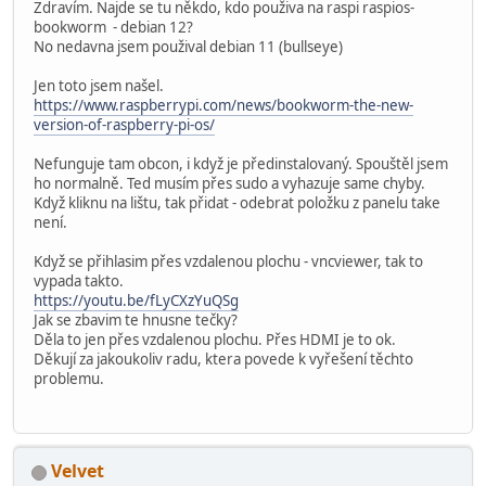
Zdravím. Najde se tu někdo, kdo použiva na raspi raspios-
bookworm - debian 12?
No nedavna jsem použival debian 11 (bullseye)
Jen toto jsem našel.
https://www.raspberrypi.com/news/bookworm-the-new-
version-of-raspberry-pi-os/
Nefunguje tam obcon, i když je předinstalovaný. Spouštěl jsem
ho normalně. Ted musím přes sudo a vyhazuje same chyby.
Když kliknu na lištu, tak přidat - odebrat položku z panelu take
není.
Když se přihlasim přes vzdalenou plochu - vncviewer, tak to
vypada takto.
https://youtu.be/fLyCXzYuQSg
Jak se zbavim te hnusne tečky?
Děla to jen přes vzdalenou plochu. Přes HDMI je to ok.
Děkují za jakoukoliv radu, ktera povede k vyřešení těchto
problemu.
Velvet