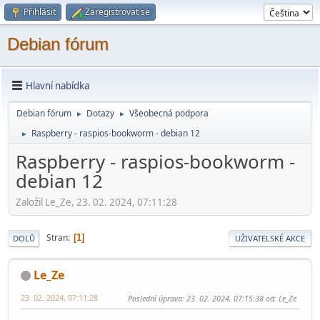
Přihlásit
Zaregistrovat se
Debian fórum
Hlavní nabídka
Debian fórum
Dotazy
Všeobecná podpora
►
►
Raspberry - raspios-bookworm - debian 12
►
Raspberry - raspios-bookworm -
debian 12
Založil Le_Ze, 23. 02. 2024, 07:11:28
Stran
1
DOLŮ
UŽIVATELSKÉ AKCE
Le_Ze
23. 02. 2024, 07:11:28
Poslední úprava
: 23. 02. 2024, 07:15:38 od: Le_Ze