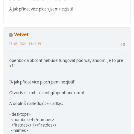
A jak přidat vice ploch jsem nezjistil
Velvet
13. 03. 2024, 14:41:59
#3
openbox a obconf nebude fungovať pod waylandom. Je to pre
x11.
"A jak přidat vice ploch jsem nezjistil"
Otvoríš rc.xml - /.config/openbox/rc.xml
A doplníš nasledujúce riadky.:
<desktops>
<number>4</number>
<firstdesk>1</firstdesk>
<names>