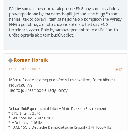
Rád by som ale neviem až tak presne ENG aby som to zvládol a
pravdepodobne by ma nepochopili, jednoduché bugy čo som
nahlásil tak to opravili, tam sa nejednalo o komplikované výrazy
ENG a podobne, ale toto chce niekoho kto fakt sa v ENG
termínoch vyzná. Bolo by samozrejme dobre to ohlásiť oni to
určite opravia ak o tom budú vedieť.
Roman Horník
17. 10. 2012, 12:00:37
#12
Mám u Sida ten samej problém s tím rozdílem, že mi blbne i
Nouveau ???
Teď to jdu řešit podle rady Tondy
Debian Sid/Experimental 64bit + Mate Desktop Environment
* CPU: Intel i5 3570
* GPU: NVIDIA GTX650 1GD5
* MB: Lenovo IH61M
* RAM: 16GiB Deutsche Demokratische Republik 3 @ 1600MHz