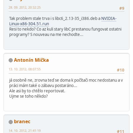
28. 09. 2012, 20:32:25
#9
Tak problem stale trva i s libc6_2.13-35_i386.deb a
NVIDIA-
Linux-x86-304.51.run
Resi to nekdo? Co az kuli stary libC prestanou fungovat ostatni
programy? S nouveau na me nechodte...
Antonín Mička
13. 10. 2012, 08:07:55
#10
já osobně ne, zrovna teď se doma k počítači moc nedostanu a v
práci mám také o zábavu postaráno...
Ale asi by to chtělo reportovat.
Ujme se toho někdo?
branec
14. 10. 2012, 21:41:19
#11