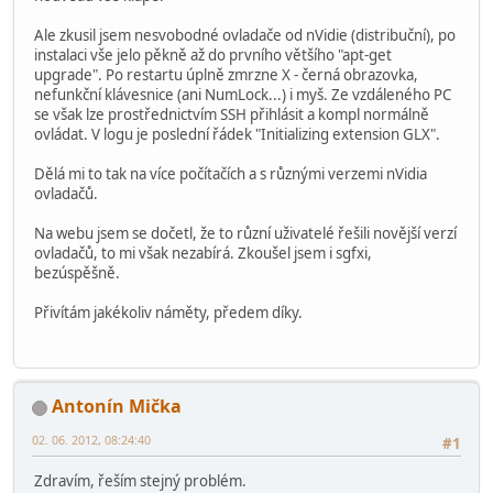
Ale zkusil jsem nesvobodné ovladače od nVidie (distribuční), po
instalaci vše jelo pěkně až do prvního většího "apt-get
upgrade". Po restartu úplně zmrzne X - černá obrazovka,
nefunkční klávesnice (ani NumLock...) i myš. Ze vzdáleného PC
se však lze prostřednictvím SSH přihlásit a kompl normálně
ovládat. V logu je poslední řádek "Initializing extension GLX".
Dělá mi to tak na více počítačích a s různými verzemi nVidia
ovladačů.
Na webu jsem se dočetl, že to různí uživatelé řešili novější verzí
ovladačů, to mi však nezabírá. Zkoušel jsem i sgfxi,
bezúspěšně.
Přivítám jakékoliv náměty, předem díky.
Antonín Mička
02. 06. 2012, 08:24:40
#1
Zdravím, řeším stejný problém.