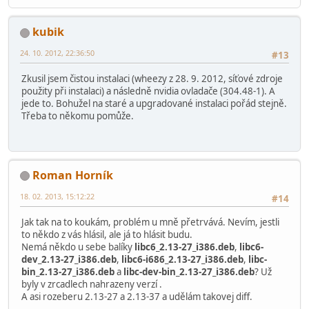
kubik
24. 10. 2012, 22:36:50
#13
Zkusil jsem čistou instalaci (wheezy z 28. 9. 2012, síťové zdroje
použity při instalaci) a následně nvidia ovladače (304.48-1). A
jede to. Bohužel na staré a upgradované instalaci pořád stejně.
Třeba to někomu pomůže.
Roman Horník
18. 02. 2013, 15:12:22
#14
Jak tak na to koukám, problém u mně přetrvává. Nevím, jestli
to někdo z vás hlásil, ale já to hlásit budu.
Nemá někdo u sebe balíky
libc6_2.13-27_i386.deb
,
libc6-
dev_2.13-27_i386.deb
,
libc6-i686_2.13-27_i386.deb
,
libc-
bin_2.13-27_i386.deb
a
libc-dev-bin_2.13-27_i386.deb
? Už
byly v zrcadlech nahrazeny verzí .
A asi rozeberu 2.13-27 a 2.13-37 a udělám takovej diff.