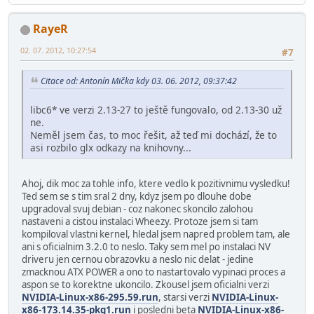
RayeR
02. 07. 2012, 10:27:54
#7
Citace od: Antonín Mička kdy 03. 06. 2012, 09:37:42
libc6* ve verzi 2.13-27 to ještě fungovalo, od 2.13-30 už
ne.
Neměl jsem čas, to moc řešit, až teď mi dochází, že to
asi rozbilo glx odkazy na knihovny...
Ahoj, dik moc za tohle info, ktere vedlo k pozitivnimu vysledku!
Ted sem se s tim sral 2 dny, kdyz jsem po dlouhe dobe
upgradoval svuj debian - coz nakonec skoncilo zalohou
nastaveni a cistou instalaci Wheezy. Protoze jsem si tam
kompiloval vlastni kernel, hledal jsem napred problem tam, ale
ani s oficialnim 3.2.0 to neslo. Taky sem mel po instalaci NV
driveru jen cernou obrazovku a neslo nic delat - jedine
zmacknou ATX POWER a ono to nastartovalo vypinaci proces a
aspon se to korektne ukoncilo. Zkousel jsem oficialni verzi
NVIDIA-Linux-x86-295.59.run
, starsi verzi
NVIDIA-Linux-
x86-173.14.35-pkg1.run
i posledni beta
NVIDIA-Linux-x86-