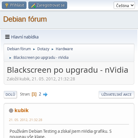
Přihlásit
Zaregistrovat se
Debian fórum
Hlavní nabídka
Debian fórum
Dotazy
Hardware
►
►
Blackscreen po upgradu - nVidia
►
Blackscreen po upgradu - nVidia
Založil kubik, 21. 05. 2012, 21:32:28
2
Stran
1
DOLŮ
UŽIVATELSKÉ AKCE
kubik
21. 05. 2012, 21:32:28
Používám Debian Testing a získal jsem nVidia grafiku. S
nouveau vše klape.