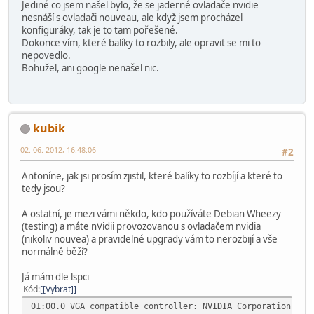
Jediné co jsem našel bylo, že se jaderné ovladače nvidie
nesnáší s ovladači nouveau, ale když jsem procházel
konfiguráky, tak je to tam pořešené.
Dokonce vím, které balíky to rozbily, ale opravit se mi to
nepovedlo.
Bohužel, ani google nenašel nic.
kubik
02. 06. 2012, 16:48:06
#2
Antoníne, jak jsi prosím zjistil, které balíky to rozbíjí a které to
tedy jsou?
A ostatní, je mezi vámi někdo, kdo používáte Debian Wheezy
(testing) a máte nVidii provozovanou s ovladačem nvidia
(nikoliv nouvea) a pravidelné upgrady vám to nerozbijí a vše
normálně běží?
Já mám dle lspci
Kód
[Vybrat]
01:00.0 VGA compatible controller: NVIDIA Corporation GF1