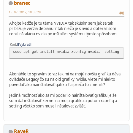
branec
15. 07. 2012, 18:35:28
#8
Ahojte kedže je tu téma NVIDIA tak skúsim sem jak sa tak
približuje verzia debianu 7 tak niečo je s nvidia doteraz som
robil inštaláciu nvidia po inštalácii systému týmto spôsobom:
Kód
[Vybrat]
sudo apt-get install nvidia-xconfig nvidia -setting
Akonáhle to spravím teraz tak mi na mojú novšiu grafiku dáva
ovládače Legacy čo su na old grafiky nvidia, viete mi niekto
povedať ako nainštalovať gafiku ? a prečo to zmenili ?
Jediná možnosť ako sa mi podarilo nainštalovať grafiku je že
som dal inštalovať kernel na moju grafiku a potom xconfig a
setting všetko som musel inštalovať zvlášť.
RayeR