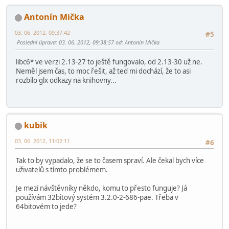
Antonín Mička
03. 06. 2012, 09:37:42
#5
Poslední úprava
: 03. 06. 2012, 09:38:57 od: Antonín Mička
libc6* ve verzi 2.13-27 to ještě fungovalo, od 2.13-30 už ne.
Neměl jsem čas, to moc řešit, až teď mi dochází, že to asi
rozbilo glx odkazy na knihovny...
kubik
03. 06. 2012, 11:02:11
#6
Tak to by vypadalo, že se to časem spraví. Ale čekal bych více
uživatelů s tímto problémem.
Je mezi návštěvníky někdo, komu to přesto funguje? Já
používám 32bitový systém 3.2.0-2-686-pae. Třeba v
64bitovém to jede?